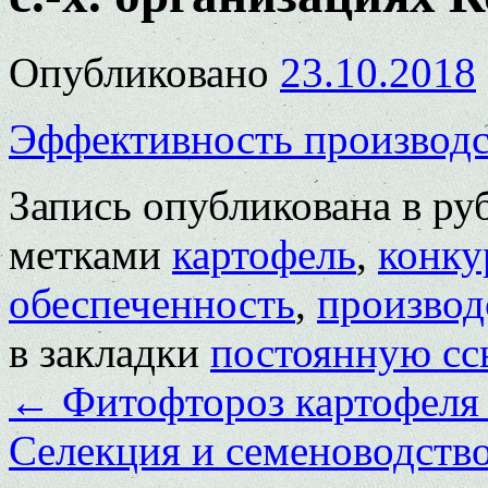
Опубликовано
23.10.2018
Эффективность производс
Запись опубликована в р
метками
картофель
,
конку
обеспеченность
,
производ
в закладки
постоянную сс
←
Фитофтороз картофеля 
Селекция и семеноводство