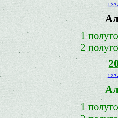
1
2
3
Ал
1 полуг
2 полуг
2
1
2
3
Ал
1 полуг