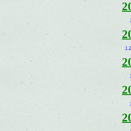
2
2
1
2
2
2
2