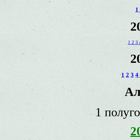
1
2
1
2
3
2
1
2
3
4
Ал
1 полуг
2