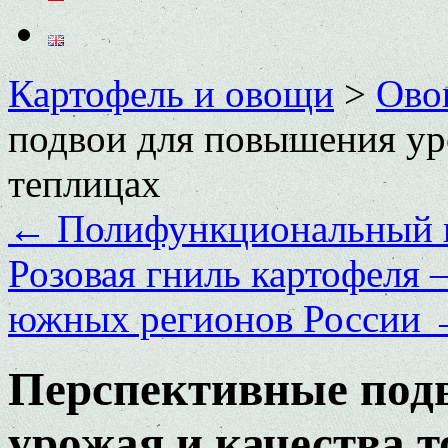
Картофель и овощи
>
Ово
подвои для повышения уро
теплицах
←
Полифункциональный к
Розовая гниль картофеля –
южных регионов России
Перспективные под
урожая и качества т