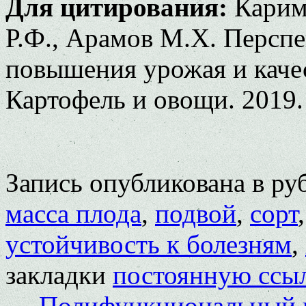
Для цитирования:
Каримо
Р.Ф., Арамов М.Х. Персп
повышения урожая и качес
Картофель и овощи. 2019.
Запись опубликована в р
масса плода
,
подвой
,
сорт
устойчивость к болезням
,
закладки
постоянную ссы
←
Полифункциональный к