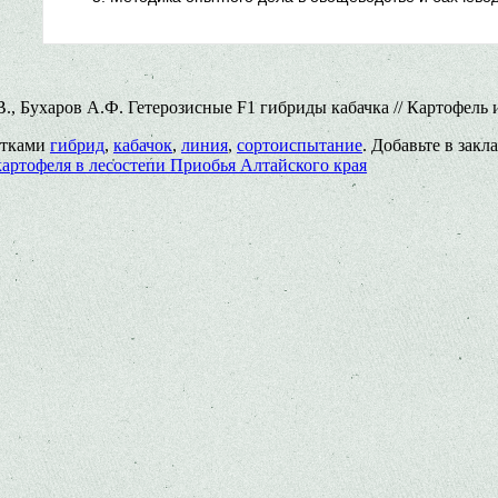
., Бухаров А.Ф. Гетерозисные F1 гибриды кабачка // Картофель 
етками
гибрид
,
кабачок
,
линия
,
сортоиспытание
. Добавьте в зак
артофеля в лесостепи Приобья Алтайского края