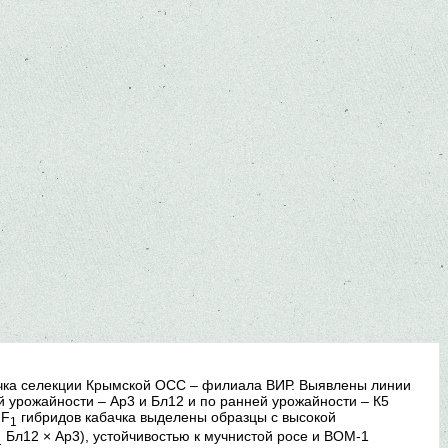
чка селекции Крымской ОСС – филиала ВИР. Выявлены линии
урожайности – Ар3 и Бл12 и по ранней урожайности – К5
 F
гибридов кабачка выделены образцы с высокой
1
Бл12 × Ар3), устойчивостью к мучнистой росе и ВОМ-1
1