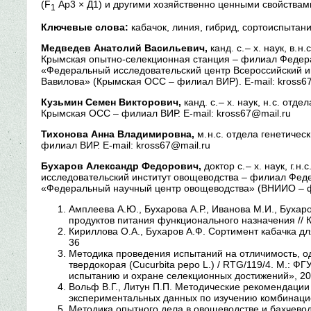
(F
Ар3 × Д1) и другими хозяйственно ценными свойствам
1
Ключевые слова:
кабачок, линия, гибрид, сортоиспытани
Медведев Анатолий Васильевич,
канд. с. – х. наук, в.
Крымская опытно-селекционная станция – филиал Федера
«Федеральный исследовательский центр Всероссийский ин
Вавилова» (Крымская ОСС – филиал ВИР). E-mail: kross67
Кузьмин Семен Викторович,
канд. с. – х. наук, н. с. от
Крымская ОСС – филиал ВИР. E-mail: kross67@mail.ru
Тихонова Анна Владимировна,
м. н.с. отдела генетиче
филиал ВИР. E-mail: kross67@mail.ru
Бухаров Александр Федорович,
доктор с. – х. наук, г.
исследовательский институт овощеводства – филиал Фед
«Федеральный научный центр овощеводства» (ВНИИО – ф
Амплеева А.Ю., Бухарова А.Р., Иванова М.И., Бухар
продуктов питания функционального назначения // К
Кириллова О.А., Бухаров А.Ф. Сортимент кабачка дл
36
Методика проведения испытаний на отличимость, од
твердокорая (Cucurbita реро L.) / RTG/119/4. М.: 
испытанию и охране селекционных достижений», 200
Вольф В.Г., Литун П.П. Методические рекомендаци
экспериментальных данных по изучению комбинацион
Методика опытного дела в овощеводстве и бахчеводст