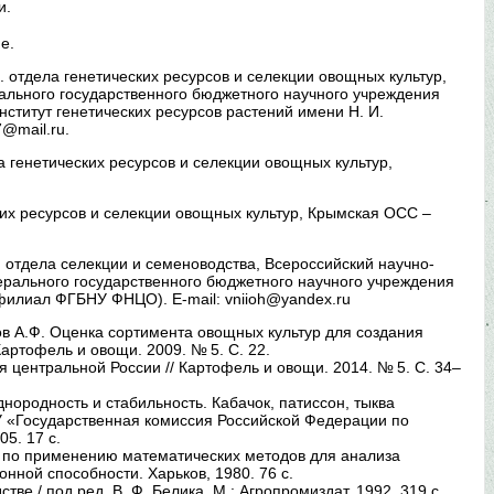
и.
е.
 н.с. отдела генетических ресурсов и селекции овощных культур,
льного государственного бюджетного научного учреждения
ститут генетических ресурсов растений имени Н. И.
@mail.ru.
дела генетических ресурсов и селекции овощных культур,
ских ресурсов и селекции овощных культур, Крымская ОСС –
 н.с. отдела селекции и семеноводства, Всероссийский научно-
ерального государственного бюджетного научного учреждения
илиал ФГБНУ ФНЦО). E-mail: vniioh@yandex.ru
ов А.Ф. Оценка сортимента овощных культур для создания
артофель и овощи. 2009. № 5. С. 22.
я центральной России // Картофель и овощи. 2014. № 5. С. 34–
нородность и стабильность. Кабачок, патиссон, тыква
ФГУ «Государственная комиссия Российской Федерации по
5. 17 с.
и по применению математических методов для анализа
ной способности. Харьков, 1980. 76 с.
ве / под ред. В. Ф. Белика. М.: Агропромиздат, 1992. 319 с.