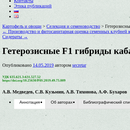
Контакты
Этика публикаций
Картофель и овощи
>
Селекция и семеноводство
>
Гетерозисны
←
Производство и фитосанитарная оценка семенных клубней к
Сидераты
→
Гетерозисные F1 гибриды каб
Опубликовано
14.05.2019
автором
secretar
УДК 635.621.3:631.527.52
https://doi.org/10.25630/PAV.2019.49.75.009
А.В. Медведев, С.В. Кузьмин, А.В. Тихонова, А.Ф. Бухаров
Аннотация
Об авторах
Библиографический спи