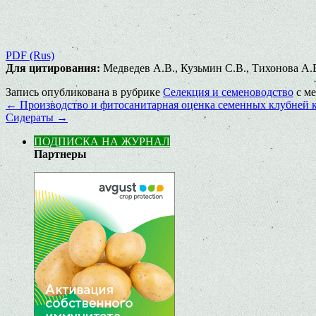
PDF (Rus)
Для цитирования:
Медведев А.В., Кузьмин С.В., Тихонова А.В
Запись опубликована в рубрике
Селекция и семеноводство
с м
←
Производство и фитосанитарная оценка семенных клубней к
Сидераты
→
ПОДПИСКА НА ЖУРНАЛ
Партнеры