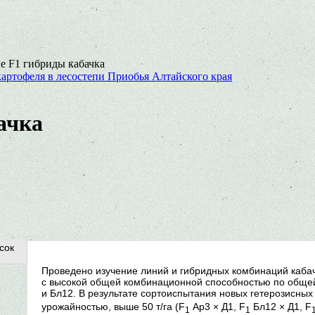
е F1 гибриды кабачка
артофеля в лесостепи Приобья Алтайского края
ачка
сок
Проведено изучение линий и гибридных комбинаций каба
с высокой общей комбинационной способностью по общей 
и Бл12. В результате сортоиспытания новых гетерозисных
урожайностью, выше 50 т/га (F
Ар3 × Д1, F
Бл12 × Д1, F
1
1