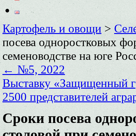
Картофель и овощи
>
Сел
посева одноростковых фо
семеноводстве на юге Рос
←
№5, 2022
Выставку «Защищенный гр
2500 представителей агра
Сроки посева однор
столовой при семено