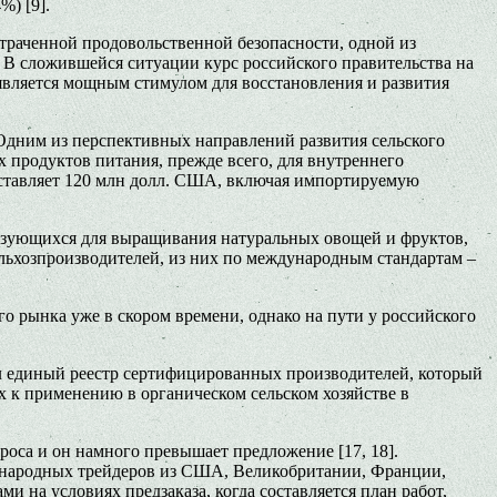
%) [9].
раченной продовольственной безопасности, одной из
. В сложившейся ситуации курс российского правительства на
 является мощным стимулом для восстановления и развития
 Одним из перспективных направлений развития сельского
 продуктов питания, прежде всего, для внутреннего
оставляет 120 млн долл. США, включая импортируемую
ользующихся для выращивания натуральных овощей и фруктов,
сельхозпроизводителей, из них по международным стандартам –
о рынка уже в скором времени, однако на пути у российского
дал единый реестр сертифицированных производителей, который
ых к применению в органическом сельском хозяйстве в
роса и он намного превышает предложение [17, 18].
ународных трейдеров из США, Великобритании, Франции,
 на условиях предзаказа, когда составляется план работ,