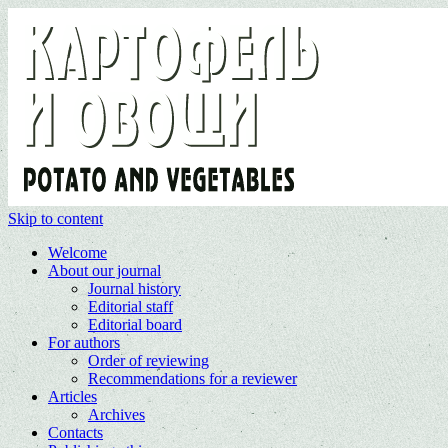
Skip to content
Welcome
About our journal
Journal history
Editorial staff
Editorial board
For authors
Order of reviewing
Recommendations for a reviewer
Articles
Archives
Contacts