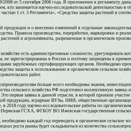
9/2008 от 5 сентября 2008 года. В приложении к регламенту да
м, кто занимается научно-исследовательской деятельностью в обл
астью 1 ст. 3 Регламента», «Средства защиты растений в соотве
ой продукции и о внесении изменений в отдельные законодател
дства. Правила производства, переработки, маркировки и реал
астений и агрохимикаты, разрешенные в органическом производ
 хозяйстве есть административные сложности, урегулировать ко
м, не зарегистрированы в России и поэтому запрещены к примен
торами зарубежных сертифицирующих органов. Необходимо прох
едства защиты к использованию в органическом сельском хозяй
довательских работ.
ьхозпроизводителям больше всего необходимы знания, инвестици
рства сельского хозяйства РФ подготовил коллективную заявку-
 Это первая заявка в данной отрасли, в которой приняли участи
кой продукции, аграрные ВУЗы, НИИ, общественные организац
е, в 2018 году научно-исследовательские работы по органическ
рмская ГСХА, ФГБОУ ВО Ижевская государственная сельскох
 необходимо каждый год переводить в органическое сельское хо
нциал роста рынка будет складываться из количества сельхозпро