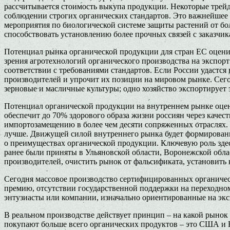
рассчитывается стоимость выкупа продукции. Некоторые трейд
соблюдении строгих органических стандартов. Это важнейшее
мероприятия по биологической системе защиты растений от бол
способствовать установлению более прочных связей с заказчик
Потенциал рынка органической продукции для стран ЕС оценив
зрения агротехнологий органического производства на экспор
соответствии с требованиями стандартов. Если России удастс
производителей и упрочит их позиции на мировом рынке. Сег
зерновые и масличные культуры; одно хозяйство экспортирует
Потенциал органической продукции на внутреннем рынке оцени
обеспечит до 70% здорового образа жизни россиян через качес
импортозамещению в более чем десяти сопряженных отраслях. 
лучше. Движущей силой внутреннего рынка будет формирование
о преимуществах органической продукции. Ключевую роль здесь
ранее были приняты в Ульяновской области, Воронежской обла
производителей, очистить рынок от фальсификата, установить
Сегодня массовое производство сертифицированных органичес
премию, отсутствии государственной поддержки на переходном
энтузиасты или компании, изначально ориентированные на эксп
В реальном производстве действует принцип – на какой рынок 
покупают больше всего органических продуктов – это США и Е