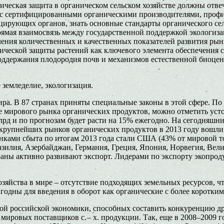
ическая защита в органическом сельском хозяйстве должны отве
 с сертифицированными органическими производителями, профи
цирующих органов, знать основные стандарты органического сел
рямая взаимосвязь между государственной поддержкой экологиз
ния количественных и качественных показателей развития рынк
ической защиты растений как ключевого элемента обеспечения с
оддержания плодородия почв и механизмов естественной биоцен
 земледелие, экологизация.
мира. В 87 странах приняты специальные законы в этой сфере. П
ие мирового рынка органических продуктов, можно отметить уст
млрд и по прогнозам будет расти на 15% ежегодно. На сегодняш
 крупнейших рынков органических продуктов в 2013 году вошли
ками сбыта по итогам 2013 года стали США (43% от мировой то
разилия, Азербайджан, Германия, Греция, Япония, Норвегия, Ве
раны активно развивают экспорт. Лидерами по экспорту экопрод
зяйства в мире – отсутствие подходящих земельных ресурсов, чт
годны для введения в оборот как органические с более коротким 
ной российской экономики, способных составить конкуренцию др
мировых поставщиков с. – х. продукции. Так, еще в 2008–2009 г