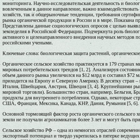
мониторинга. Научно-исследовательская деятельность и биолог
вовлеченным в данное направление, важно взаимодействовать
хозяйств, так и общерыночные тенденции, требования сертифи
рынка органической продукции в России и в мире. Показана п
Представлены данные социологических опросов с целью выявле
земледелия в Российской Федерации. Подчеркнута роль биолог
активного и целенаправленного внедрения научных методов п
российскими учеными.
Ключевые слова: биологическая защита растений, органическое
Органическое сельское хозяйство практикуется в 179 странах 
мировых потребительских трендов [1, 2]. Анализируя состоян
объем данного рынка увеличился на $12 млрд и составил $72 
приходится на Европу и Северную Америку. В десятку стран –
Италия, Швейцария, Австрия, Швеция [3, 4]. Крупнейшими рын
мировой торговли). Большинство стран, например, Бельгия, Б
продукты для внутреннего потребления. Однако, некоторые ст
США, Франция, Мексика, Канада, КНР, Дания, Румыния [5, 6].
Основной тормозящий фактор роста органического сельского хо
земли не получали агрохимикатов более 3 лет и могут быть при
Сельское хозяйство РФ – одна из немногих отраслей современ
экспортный потенциал и твердо укрепилась в пятерке ведущих 