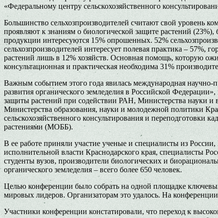
«Федеральному центру сельскохозяйственного консультировани
Большинство сельхозпроизводителей считают свой уровень ком
проявляют к знаниям о биологической защите растений (23%),
продукции интересуются 15% опрошенных. 52% сельхозпроизвод
сельхозпроизводителей интересует полевая практика – 57%, гор
растений лишь в 12% хозяйств. Основная помощь, которую ожид
консультационная и практическая необходима 31% производите
Важным событием этого года явилась международная научно-пр
развития органического земледелия в Российской Федерации»,
защиты растений при содействии РАН, Министерства науки и 
Министерства образования, науки и молодежной политики Крас
сельскохозяйственного консультирования и переподготовки 
растениями (МОББ).
В ее работе приняли участие ученые и специалисты из России,
исполнительной власти Краснодарского края, специалисты Росс
студенты вузов, производители биологических и биорационал
органического земледелия – всего более 650 человек.
Целью конференции было собрать на одной площадке ключевых
мировых лидеров. Организаторам это удалось. На конференции 
Участники конференции констатировали, что переход к высок