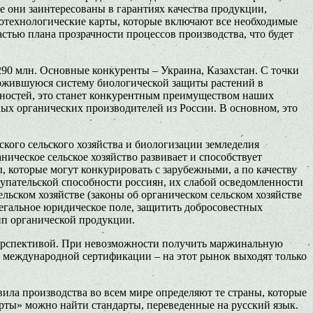
 они заинтересованы в гарантиях качества продукции,
ротехнологические карты, которые включают все необходимые
астью плана прозрачности процессов производства, что будет
90 млн. Основные конкуренты – Украина, Казахстан. С точки
ложившуюся систему биологической защиты растений в
енностей, это станет конкурентным преимуществом наших
х органических производителей из России. В основном, это
кого сельского хозяйства и биологизации земледелия
ическое сельское хозяйство развивает и способствует
 которые могут конкурировать с зарубежными, а по качеству
упательской способности россиян, их слабой осведомленности
льском хозяйстве (законы об органическом сельском хозяйстве
легальное юридическое поле, защитить добросовестных
ип органической продукции.
перспективой. При невозможности получить маржинальную
 международной сертификации – на этот рынок выходят только
ила производства во всем мире определяют те страны, которые
рты» можно найти стандарты, переведенные на русский язык.