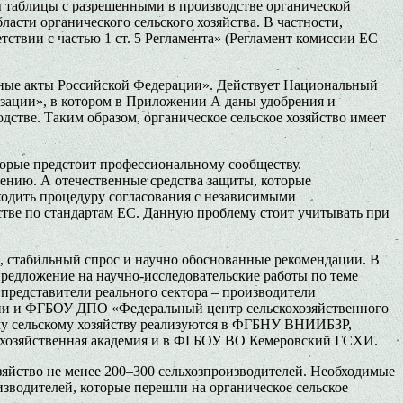
ны таблицы с разрешенными в производстве органической
асти органического сельского хозяйства. В частности,
тствии с частью 1 ст. 5 Регламента» (Регламент комиссии ЕС
ьные акты Российской Федерации». Действует Национальный
изации», в котором в Приложении А даны удобрения и
стве. Таким образом, органическое сельское хозяйство имеет
торые предстоит профессиональному сообществу.
ению. А отечественные средства защиты, которые
одить процедуру согласования с независимыми
стве по стандартам ЕС. Данную проблему стоит учитывать при
и, стабильный спрос и научно обоснованные рекомендации. В
предложение на научно-исследовательские работы по теме
е представители реального сектора – производители
ии и ФГБОУ ДПО «Федеральный центр сельскохозяйственного
ому сельскому хозяйству реализуются в ФГБНУ ВНИИБЗР,
озяйственная академия и в ФГБОУ ВО Кемеровский ГСХИ.
зяйство не менее 200–300 сельхозпроизводителей. Необходимые
изводителей, которые перешли на органическое сельское