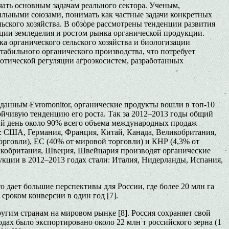
чать основным задачам реального сектора. Ученым,
льными союзами, понимать как частные задачи конкретных
ьского хозяйства. В обзоре рассмотрены тенденции развития
ации земледелия и ростом рынка органической продукции.
а органического сельского хозяйства и биологизации
табильного органического производства, что потребует
отической регуляции агроэкосистем, разработанных
о данным Evromonitor, органические продукты вошли в топ-10
ойчивую тенденцию его роста. Так за 2012–2013 годы общий
ний день около 90% всего объема международных продаж
: США, Германия, Франция, Китай, Канада, Великобритания,
рговли), ЕС (40% от мировой торговли) и КНР (4,3% от
ликобритания, Швеция, Швейцария производят органические
укции в 2012–2013 годах стали: Италия, Нидерланды, Испания,
о дает большие перспективы для России, где более 20 млн га
сроком конверсии в один год [7].
угим странам на мировом рынке [8]. Россия сохраняет свой
одах было экспортировано около 22 млн т российского зерна (1