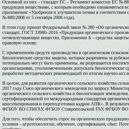
Основной из них – стандарт ЕС – Регламент комиссии ЕС № 88
продукции веществами, с которым необходимо ознакомиться все
приложения: «Удобрения и улучшители почвы в соответствии с ч
№ 889/2008 от 5 сентября 2008 года).
В этом году принят Федеральный закон № 280 «Об органическ
стандарт, ГОСТ 33980–2016 «Продукция органического произво
почвоулучшающие вещества, Приложении Б – средства защиты р
правовую основу.
С применением средств производства в органическом сельском
Биологические средства защиты, которые разрешены за рубежо
потенциально могут быть применены, не разрешаются инспек
организациями, уполномоченными допускать биологические ср
разработке методических рекомендаций по итогам научно-иссле
В целом, для развития органического сельского хозяйства сел
2017 году Союз органического земледелия по запросу Министе
органического сельского хозяйства и биологизации земледелия.
сертифицированной по международным стандартам органичес
консультирования и переподготовки кадров АПК». В результат
ФГБОУ ВО СПбГАУ, ФГБОУ Ставропольский ГАУ, ФГБОУ ВО Пе
Для того, чтобы обеспечить спрос на органическую продукцию,
условия – агротехнологии, обучение, сертификация, сбыт. Поте