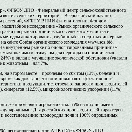
нтр», ФГБОУ ДПО «Федеральный центр сельскохозяйственного
звития сельских территорий – Всероссийский научно-
ты растений, ФГБНУ ВНИИ фитопатологии, Фондом
 масштабное исследование «Рынок органического сельского
 развития рынка органического сельского хозяйства и
ось методом анкетирования, глубинных экспертных интервью,
на сайте Союза органического земледелия www.soz.bio.
е. На внутреннем рынке по биологизированным принципам
самым значимым стимулом для перехода на органическое
 24%) и вклад в улучшение экологической обстановки (указали
е к животным – для 7%.
 на втором месте – проблемы со сбытом (13%), болезни и
о время как доказано, что они повышают эффективность
еристики продукции, т. е. отвечают запросам производителей.
, сидератов (12,5%), микробиологических удобрений (11%).
 они же применяют агрохимикаты. 55% из них не имеют
еждународными. Для российских производителей характерен
ю и восстановлению плодородия почв и 100% опрошенных
(17%), региональный орган АПК (15%). ФГБОУ ДПО