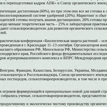
я и переподготовки кадров АПК» и Союзу органического землед
петенции достаточным (60%), но при этом они все же готовы к
 биологизированной системе удобрений (20%). Маркетинг и сбы
ителей готовы получать знания дистанционно, 26% готовы прие
аздо меньше теоретическая часть – 25% и лабораторная практика
ают сельхозпроизводители для развития органического сельског
лей.
актическая конференция «Биологическая защита растений – осн
 проведенная в г. Краснодаре 11–13 сентября. Организатором 
высшего образования РФ, Минсельхоза РФ, Министерства сельс
нодарского края, Российского фонда фундаментальных исследов
кадров агропромышленного комплекса и ВПРС Международная ор
 Венгрии, Франции, Казахстана, Белоруссии, Украины, Молдавии
ельхозцентра и Россельхознадзора, Союза органического землед
ьных пестицидов, сельхозтоваропроизводители, в том числе и 
 игроков формирующейся принципиально новой для нашей стран
собрались ученые, сельхозтоваропроизводители, представители в
опродуктивному и экологически чистому производству органиче