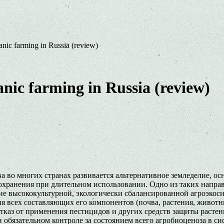
anic farming in Russia (review)
nic farming in Russia (review)
а во многих странах развивается альтернативное земледелие, о
охранения при длительном использовании. Одно из таких напра
ие высококультурной, экологически сбалансированной агроэкос
я всех составляющих его компонентов (почва, растения, животн
отказ от применения пестицидов и других средств защиты расте
обязательном контроле за состоянием всего агробиоценоза в си