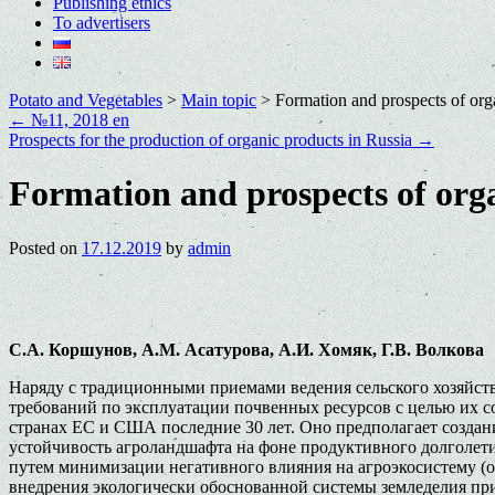
Publishing ethics
To advertisers
Potato and Vegetables
>
Main topic
>
Formation and prospects of org
←
№11, 2018 en
Prospects for the production of organic products in Russia
→
Formation and prospects of orga
Posted on
17.12.2019
by
admin
С.А. Коршунов, А.М. Асатурова, А.И. Хомяк, Г.В. Волкова
Наряду с традиционными приемами ведения сельского хозяйств
требований по эксплуатации почвенных ресурсов с целью их с
странах ЕС и США последние 30 лет. Оно предполагает создан
устойчивость агроландшафта на фоне продуктивного долголети
путем минимизации негативного влияния на агроэкосистему (
внедрения экологически обоснованной системы земледелия при 