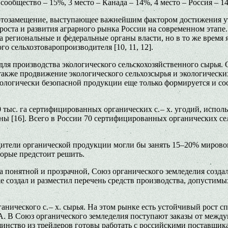
ообщество – 15%, 3 место – Канада – 14%, 4 место – Россия – 14
ртозамещение, выступающее важнейшим фактором достижения ут
роста и развития аграрного рынка России на современном этапе
а региональные и федеральные органы власти, но в то же время
о сельхозтоваропроизводителя [10, 11, 12].
для производства экологического сельскохозяйственного сырья.
кже продвижение экологического сельхозсырья и экологических
кологически безопасной продукции еще только формируется и с
0 тыс. га сертифицированных органических с. – х. угодий, исп
траны [16]. Всего в России 70 сертифицированных органических 
ители органической продукции могли бы занять 15–20% мировог
торые предстоит решить.
ала понятной и прозрачной, Союз органического земледелия соз
же создал и разместил перечень средств производства, допустим
нического с. – х. сырья. На этом рынке есть устойчивый рост сп
. В Союз органического земледелия поступают заказы от межд
нство из трейдеров готовы работать с российскими поставщиками