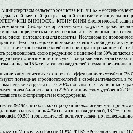
 с Министерством сельского хозяйства РФ, ФГБУ «Россельхозце
еральный научный центр аграрной экономики и социального ра
тва» (ФГБНУ ФНЦ ВНИИЭСХ), ФГБНУ ВНИИ биологической защи
 компанией «Сибирские органические продукты» провел первое
ли целью определить количественные и качественные показатели
роны, риски, направления для развития. Исследование проводил
иятий. Текст исследования можно скачать в свободном доступе 
на органическое сельское хозяйство при гарантированном сбыт
ть реализовывать свою продукцию с наценкой на 30% является 
Следующие по значимости стимулы – здоровье населения (указали
ентом лишь для 15% сельхозпроизводителей и гуманное отношени
яние климатических факторов на эффективность хозяйств (26%),
льзуют потенциал агробиотехнологий в своей деятельности, в т
лиматические стрессы на 10–30%, повышают качественные характ
рименением биопрепаратов (21%), органических удобрений (18%)
 хозяйствах биопрепараты и биоудобрения.
ителей (92%) считают свою продукцию экологической, при этом
дартами знакомо лишь 42% сельхозпроизводителей, 13,5% – с м
вляющей. 99,5% производителей волнуют задачи по поддержани
ользуется Минсельхоз России (19%), ФГБУ «Россельхозцентр» 