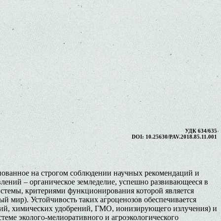
УДК 634/635
DOI: 10.25630/PAV.2018.85.11.001
снованное на строгом соблюдении научных рекомендаций и
влений – органическое земледелие, успешно развивающееся в
истемы, критериями функционирования которой является
ый мир). Устойчивость таких агроценозов обеспечивается
ний, химических удобрений, ГМО, ионизирующего излучения) и
стеме эколого-мелиоративного и агроэкологического