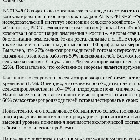
хозяйство.
В 2017–2018 годах Союз органического земледелия совместно
консультирования и переподготовки кадров АПК», ФГБНУ «Фед
исследовательский институт экономики сельского хозяйс
«Сколково», РИСИ, Экологическим Союзом (Санкт-Петербург),
хозяйства и биологизации земледелия в России». Авторы стави
биологизации земледелия, точки роста, сильные и слабые сто
также были использованы данные более 100 профильных меропр
Выявлено, что 27% сельхозпроизводителей готовы к переходу 
выразили готовность работать 59% производителей. Возможнос
сельское хозяйство. Его указали 27% сельхозпроизводителей. 
22%). Показательно, что собственное здоровье является аргум
Большинство современных сельхозпроизводителей отмечают вли
вредители (13%). Очевидно, что сельхозпроизводители не испо
сельхозпроизводства на 10–40% и плодородие почв, снижают к
Наибольшее количество технологий и агроприемов связано с п
66% сельхозтоваропроизводителей готовы тестировать в своих
Показательно, что подавляющее большинство сельхозпроизвод
подтверждения экологичности продукции. С российскими стан
высокий уровень понимания значимости экологической соста
заботят экологические проблемы.
Наибольшим доверием у российских сельхозпроизводителей п