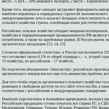
место – США – 20% мирового экспорта, 2 место – Европейское с
Кроме того, введенные санкции заставляют форсировать импо
наиболее вероятных и оправданных стратегий экономического 
импортозамещение хотя и налагает большую ответственность н
сельского хозяйства страны, освобождая ниши для отечественног
Российское сельское хозяйство обладает мощным потенциалом 
хозяйства и перерабатывающей промышленности РФ является та
потребления, а также на зарубежные рынки. В России рынок э
органическую продукцию [13, 14, 15].
Согласно официальной статистике, в России насчитывается 25
что составляет около 0,1% от общей площади с. – х. угодий с
53 хозяйства, по российским – 17 хозяйств.
По подсчетам объединения «Экокластер», российские производ
органического земледелия все еще есть множество проблем, ко
Для того чтобы отрасль органического сельского хозяйства ст
размещен в свободном доступе на его сайте www.soz.bio, а так
соответствии с российскими и международными стандартами.
Наиболее перспективен в ближайшее время рынок экспорта орга
Российскую продукцию готовы покупать все страны ЕС и США
Нидерландов, Германии, Турции, Италии, Румынии [19]. Больши