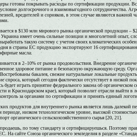
еры готовы покрывать расходы по сертификации продукции. Все
 условие долгосрочного и взаимовыгодного сотрудничества. Аг
езней, вредителей и сорняков, в этом случае являются важной ч
ами.
ается в $130 млн мирового рынка органической продукции – $2
т Украина имеет очень сильные позиции и многолетний опыт, с
я выработать такую систему с учетом своих климатических особ
одня в страны ЕС продукцию экспортируют 16 сертифицированны
 эфирные масла.
вается в 2–10% от рынка продовольствия. Внедрение органичес
твенное здоровое питание и безопасную окружающую среду. Орган
Востребованы бакалея, свежие натуральные локальные продукты,
 спроса, который сегодня фактически отсутствует в низкой пок
 будет играть принятие федерального закона об органическом се
сти и Краснодарском крае), который позволит отрасли выйти в 
 контроль за органами по сертификации и принять единый логот
ких продуктов для внутреннего рынка является лишь далекой 
 периоде, низком технологическом уровне, высокой стоимостью
орт органического сельскохозяйственного сырья [20, 21].
продаешь, по тому стандарту и сертифицируешься. Поэтому прав
С. На сайте Союза органического земледелия в разделе «Станда