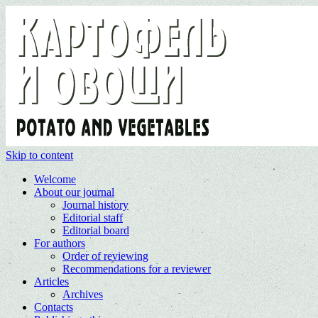
Skip to content
Welcome
About our journal
Journal history
Editorial staff
Editorial board
For authors
Order of reviewing
Recommendations for a reviewer
Articles
Archives
Contacts