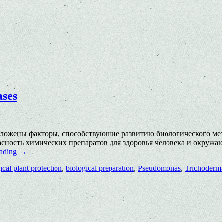
ases
зложены факторы, способствующие развитию биологического мет
асность химических препаратов для здоровья человека и окружа
eading
→
ical plant protection
,
biological preparation
,
Pseudomonas
,
Trichoderm