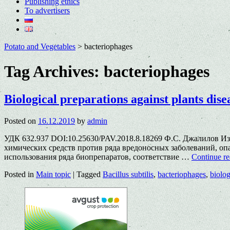
Publishing ethics
To advertisers
Potato and Vegetables
>
bacteriophages
Tag Archives:
bacteriophages
Biological preparations against plants dise
Posted on
16.12.2019
by
admin
УДК 632.937 DOI:10.25630/PAV.2018.8.18269 Ф.С. Джалилов И
химических средств против ряда вредоносных заболеваний, оп
использования ряда биопрепаратов, соответствие …
Continue r
Posted in
Main topic
|
Tagged
Bacillus subtilis
,
bacteriophages
,
biolog