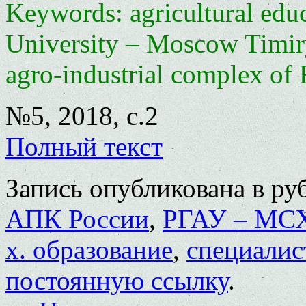
Keywords: agricultural educ
University – Moscow Timirya
agro-industrial complex of 
№5, 2018, с.2
Полный текст
Запись опубликована в р
АПК России
,
РГАУ – МСХ
х. образование
,
специали
постоянную ссылку
.