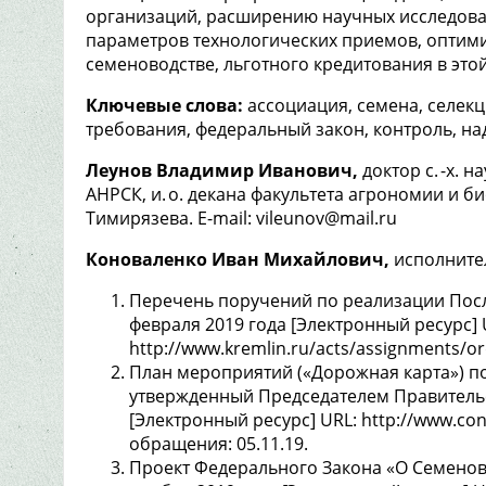
организаций, расширению научных исследова
параметров технологических приемов, оптими
семеноводстве, льготного кредитования в этой 
Ключевые слова:
ассоциация, семена, селекц
требования, федеральный закон, контроль, на
Леунов Владимир Иванович,
доктор с. -х. 
АНРСК, и. о. декана факультета агрономии и б
Тимирязева. E-mail: vileunov@mail.ru
Коноваленко Иван Михайлович,
исполнител
Перечень поручений по реализации Пос
февраля 2019 года [Электронный ресурс] 
http://www.kremlin.ru/acts/assignments/o
План мероприятий («Дорожная карта») п
утвержденный Председателем Правительст
[Электронный ресурс] URL: http://www.co
обращения: 05.11.19.
Проект Федерального Закона «О Семенов