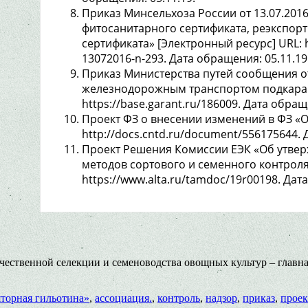
Приказ Минсельхоза России от 13.07.20
фитосанитарного сертификата, реэкспорт
сертификата» [Электронный ресурс] URL: htt
13072016-n-293. Дата обращения: 05.11.19
Приказ Министерства путей сообщения о
железнодорожным транспортом подкарант
https://base.garant.ru/186009. Дата обращ
Проект ФЗ о внесении изменений в ФЗ «О
http://docs.cntd.ru/document/556175644. 
Проект Решения Комиссии ЕЭК «Об утве
методов сортового и семенного контроля
https://www.alta.ru/tamdoc/19r00198. Дат
ественной селекции и семеноводства овощных культур – главная
яторная гильотина»
,
ассоциация.
,
контроль
,
надзор
,
приказ
,
проек