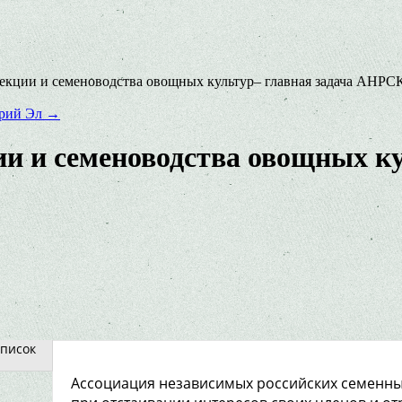
лекции и семеноводства овощных культур– главная задача АНРС
арий Эл
→
ии и семеноводства овощных ку
писок
Ассоциация независимых российских семенны