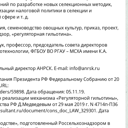
ний по разработке новых селекционных методик,
зации налоговой политики в селекции и
сфере и т. д.
ия, семеноводство овощных культур, приказ, проект,
дзор, «регуляторная гильотина».
наук, профессор, председатель совета директоров
иотехнологии, ФГБОУ ВО РГАУ – МСХА имени К.А.
ьный директор АНРСК. E-mail: info@anrsk.ru
лания Президента РФ Федеральному Собранию от 20
URL:
rders/59898. Дата обращения: 05.11.19.
о реализации механизма «Регуляторной гильотины»,
ва РФ Д.Медведевым от 29 мая 2019 г. N 4714п-П36
nsultant.ru/document/cons_doc_LAW_329301. Дата
одстве», подготовленный Россельхознадзором в