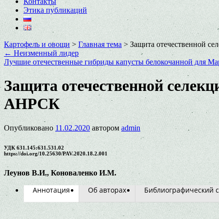
Контакты
Этика публикаций
Картофель и овощи
>
Главная тема
>
Защита отечественной се
←
Неизменный лидер
Лучшие отечественные гибриды капусты белокочанной для М
Защита отечественной селекц
АНРСК
Опубликовано
11.02.2020
автором
admin
УДК 631.145:631.531.02
https://doi.org/10.25630/PAV.2020.18.2.001
Леунов В.И., Коноваленко И.М.
Аннотация
Об авторах
Библиографический с