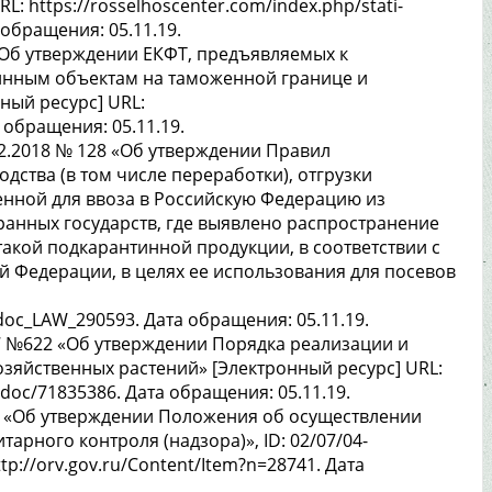
: https://rosselhoscenter.com/index.php/stati-
 обращения: 05.11.19.
«Об утверждении ЕКФТ, предъявляемых к
инным объектам на таможенной границе и
ный ресурс] URL:
 обращения: 05.11.19.
2.2018 № 128 «Об утверждении Правил
дства (в том числе переработки), отгрузки
нной для ввоза в Российскую Федерацию из
ранных государств, где выявлено распространение
такой подкарантинной продукции, в соответствии с
Федерации, в целях ее использования для посевов
doc_LAW_290593. Дата обращения: 05.11.19.
7 №622 «Об утверждении Порядка реализации и
зяйственных растений» [Электронный ресурс] URL:
/doc/71835386. Дата обращения: 05.11.19.
Ф «Об утверждении Положения об осуществлении
арного контроля (надзора)», ID: 02/07/04-
tp://orv.gov.ru/Content/Item?n=28741. Дата