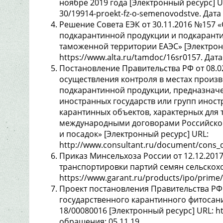
ноябре 2019 года [Электронный ресурс] URL
30/19914-proekt-fz-o-semenovodstve. Дата
Решение Совета ЕЭК от 30.11.2016 №157 
подкарантинной продукции и подкарант
таможенной территории ЕАЭС» [Электрон
https://www.alta.ru/tamdoc/16sr0157. Дата
Постановление Правительства РФ от 08.0
осуществления контроля в местах произво
подкарантинной продукции, предназначе
иностранных государств или групп иност
карантинных объектов, характерных для 
международными договорами Российской 
и посадок» [Электронный ресурс] URL:
http://www.consultant.ru/document/cons_
Приказ Минсельхоза России от 12.12.201
транспортировки партий семян сельскохо
https://www.garant.ru/products/ipo/prime
Проект постановления Правительства Р
государственного карантинного фитосанит
18/00080016 [Электронный ресурс] URL: ht
обращения: 05.11.19.