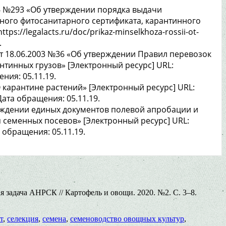
16 №293 «Об утверждении порядка выдачи
ного фитосанитарного сертификата, карантинного
ps://legalacts.ru/doc/prikaz-minselkhoza-rossii-ot-
.
т 18.06.2003 №36 «Об утверждении Правил перевозок
инных грузов» [Электронный ресурс] URL:
ения: 05.11.19.
 карантине растений» [Электронный ресурс] URL:
Дата обращения: 05.11.19.
рждении единых документов полевой апробации и
 семенных посевов» [Электронный ресурс] URL:
а обращения: 05.11.19.
 задача АНРСК // Картофель и овощи. 2020. №2. С. 3–8.
т
,
селекция
,
семена
,
семеноводство овощных культур
,