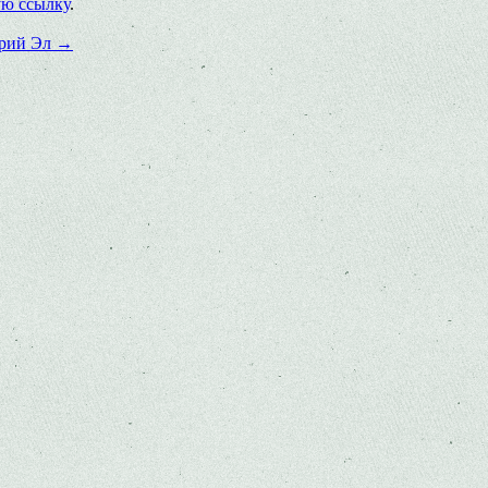
ую ссылку
.
арий Эл
→