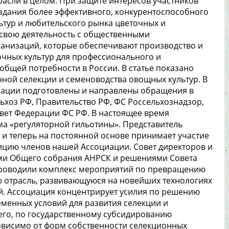
расли в целом. При защите интересов участников
здания более эффективного, конкурентоспособного
тур и любительского рынка цветочных и
 свою деятельность с общественными
ганизаций, которые обеспечивают производство и
чных культур для профессионального и
общей потребности в России. В статье показано
нной селекции и семеноводства овощных культур. В
циации подготовлены и направлены обращения в
льхоз РФ, Правительство РФ, ФС Россельхознадзор,
вет Федерации ФС РФ. В настоящее время
а «регуляторной гильотины». Представитель
 и теперь на постоянной основе принимает участие
зицию членов нашей Ассоциации. Совет директоров и
ями Общего собрания АНРСК и решениями Совета
 проводили комплекс мероприятий по превращению
ю отрасль, развивающуюся на новейших технологиях
. Ассоциация концентрирует усилия по решению
еменных условий для развития селекции и
сего, по государственному субсидированию
ависимо от форм собственности селекционных