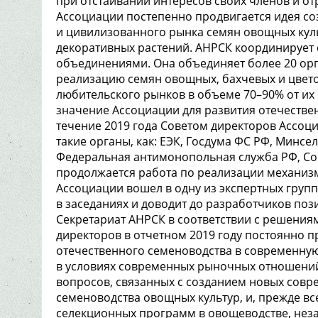
при отстаивании интересов своих членов и от
Ассоциации постепенно продвигается идея со
и цивилизованного рынка семян овощных куль
декоративных растений. АНРСК координирует
объединениями. Она объединяет более 20 ор
реализацию семян овощных, бахчевых и цвето
любительского рынков в объеме 70–90% от их 
значение Ассоциации для развития отечестве
течение 2019 года Советом директоров Ассо
такие органы, как: ЕЭК, Госдума ФС РФ, Минсе
Федеральная антимонопольная служба РФ, Со
продолжается работа по реализации механизм
Ассоциации вошел в одну из экспертных групп
в заседаниях и доводит до разработчиков по
Секретариат АНРСК в соответствии с решени
директоров в отчетном 2019 году постоянно
отечественного семеноводства в современну
в условиях современных рыночных отношений
вопросов, связанных с созданием новых совр
семеноводства овощных культур, и, прежде в
селекционных программ в овощеводстве, нез