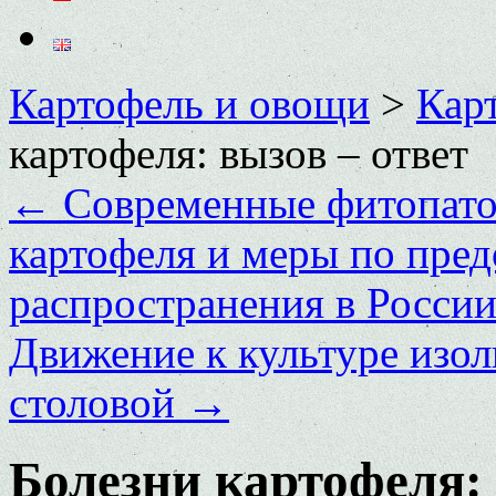
Картофель и овощи
>
Кар
картофеля: вызов – ответ
←
Современные фитопато
картофеля и меры по пре
распространения в Росси
Движение к культуре изо
столовой
→
Болезни картофеля: 