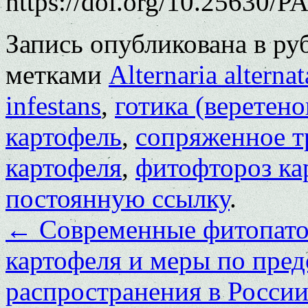
https://doi.org/10.25630/P
Запись опубликована в р
метками
Alternaria alternat
infestans
,
готика (веретен
картофель
,
сопряженное т
картофеля
,
фитофтороз ка
постоянную ссылку
.
←
Современные фитопато
картофеля и меры по пре
распространения в Росси