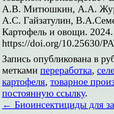
А.В. Митюшкин, А.А. Жур
А.С. Гайзатулин, В.А.Сем
Картофель и овощи. 2024.
https://doi.org/10.25630/P
Запись опубликована в р
метками
переработка
,
сел
картофеля
,
товарное прои
постоянную ссылку
.
←
Биоинсектициды для за