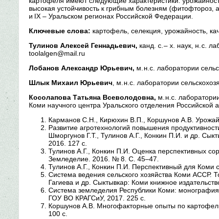
картофеля имеют следующие характеристики: урожайность 
высокая устойчивость к грибным болезням (фитофтороз, 
и IX – Уральском регионах Российской Федерации.
Ключевые слова:
картофель, селекция, урожайность, кач
Тулинов Алексей Геннадьевич,
канд. с. – х. наук, н. с.
toolalgen@mail.ru
Лобанов Александр Юрьевич,
м. н.с. лаборатории сель
Шлык Михаил Юрьевич
, м. н.с. лаборатории сельскохо
Косолапова Татьяна Всеволодовна,
м. н.с. лаборатори
Коми научного центра Уральского отделения Российской 
Карманов С.Н., Кирюхин В.П., Коршунов А.В. Урожай 
Развитие агротехнологий повышения продуктивност
Шморгунов Г.Т., Тулинов А.Г., Конкин П.И. и др. С
2016. 127 с.
Тулинов А.Г., Конкин П.И. Оценка перспективных со
Земледелие. 2016. № 8. С. 45–47.
Тулинов А.Г., Конкин П.И. Перспективный для Коми 
Система ведения сельского хозяйства Коми АССР. То
Гагиева и др. Сыктывкар: Коми книжное издательство
Система земледелия Республики Коми: монография / 
ГОУ ВО КРАГСиУ, 2017. 225 с.
Коршунов А.В. Многофакторные опыты по картофелю
100 с.