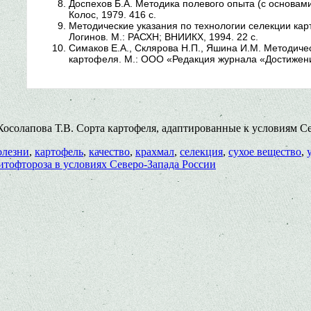
Доспехов Б.А. Методика полевого опыта (с основами
Колос, 1979. 416 с.
Методические указания по технологии селекции карт
Логинов. М.: РАСХН; ВНИИКХ, 1994. 22 с.
Симаков Е.А., Склярова Н.П., Яшина И.М. Методиче
картофеля. М.: ООО «Редакция журнала «Достижения
солапова Т.В. Сорта картофеля, адаптированные к условиям Сев
олезни
,
картофель
,
качество
,
крахмал
,
селекция
,
сухое вещество
,
итофтороза в условиях Северо-Запада России