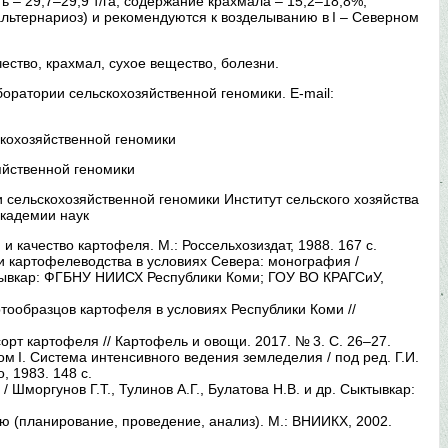
– 29,7–29,9 т/га, содержание крахмала – 15,2–18,8%,
альтернариоз) и рекомендуются к возделыванию в I – Северном
ество, крахмал, сухое вещество, болезни.
 лаборатории сельскохозяйственной геномики. E-mail:
скохозяйственной геномики
зяйственной геномики
и сельскохозяйственной геномики Институт сельского хозяйства
академии наук
и качество картофеля. М.: Россельхозиздат, 1988. 167 с.
и картофелеводства в условиях Севера: монография /
ыктывкар: ФГБНУ НИИСХ Республики Коми; ГОУ ВО КРАГСиУ,
ртообразцов картофеля в условиях Республики Коми //
сорт картофеля // Картофель и овощи. 2017. № 3. С. 26–27.
м I. Система интенсивного ведения земледелия / под ред. Г.И.
, 1983. 148 с.
Шморгунов Г.Т., Тулинов А.Г., Булатова Н.В. и др. Сыктывкар:
 (планирование, проведение, анализ). М.: ВНИИКХ, 2002.