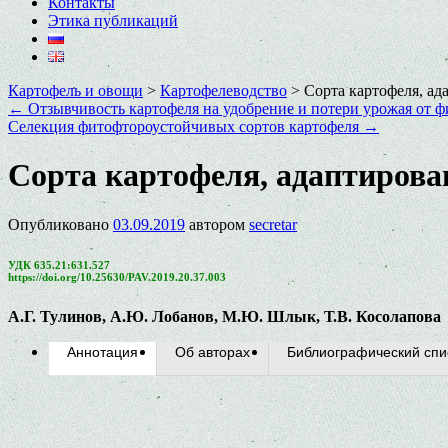
Контакты
Этика публикаций
Картофель и овощи
>
Картофелеводство
>
Сорта картофеля, ад
←
Отзывчивость картофеля на удобрение и потери урожая от ф
Селекция фитофтороустойчивых сортов картофеля
→
Сорта картофеля, адаптирова
Опубликовано
03.09.2019
автором
secretar
УДК 635.21:631.527
https://doi.org/10.25630/PAV.2019.20.37.003
А.Г. Тулинов, А.Ю. Лобанов, М.Ю. Шлык, Т.В. Косолапова
Аннотация
Об авторах
Библиографический спи