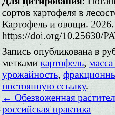
Для цитирования
: Потап
сортов картофеля в лесос
Картофель и овощи. 2026.
https://doi.org/10.25630/P
Запись опубликована в р
метками
картофель
,
масса
урожайность
,
фракционны
постоянную ссылку
.
←
Обезвоженная растител
российская практика