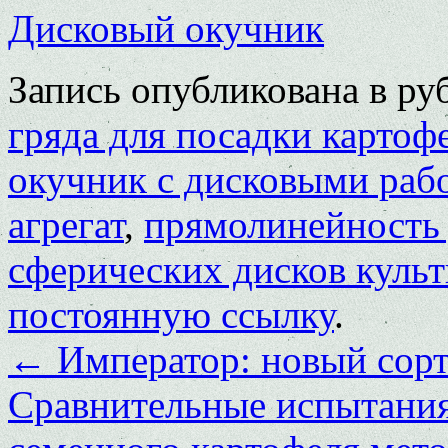
Дисковый окучник
Запись опубликована в р
гряда для посадки картоф
окучник с дисковыми раб
агрегат
,
прямолинейность
сферических дисков культ
постоянную ссылку
.
←
Император: новый сорт
Сравнительные испытания