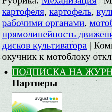
Рубрика:
Механизация
|
М
картофеля
,
картофель
,
кул
рабочими органами
,
мото
прямолинейность движен
дисков культиватора
|
Ком
окучник к мотоблоку
отк
ПОДПИСКА НА ЖУР
Партнеры