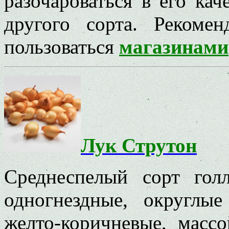
разочароваться в его кач
другого сорта. Рекоме
пользоваться
магазинами
Лук Струтон
Среднеспелый сорт гол
одногнездные, округлы
желто-коричневые, масс