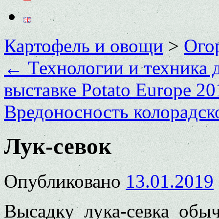
Картофель и овощи
>
Ого
←
Технологии и техника д
выставке Рotato Еurope 20
Вредоносность колорадск
Лук-севок
Опубликовано
13.01.2019
Высадку лука-севка обы