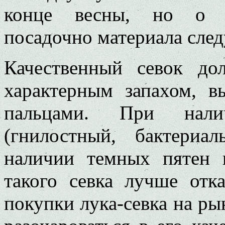
конце весны, но о пр
посадочно материала след
Качественный севок д
характерным запахом, в
пальцами. При нали
(гнилостный, бактериа
наличии темных пятен
такого севка лучше отк
покупки лука-севка на рын