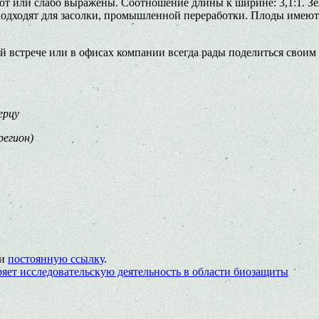
вуют или слабо выражены. Соотношение длины к ширине: 3,1:1. 
подходят для засолки, промышленной переработки. Плоды имеют
 встрече или в офисах компании всегда рады поделиться своим 
ерцу
регион)
ки
постоянную ссылку
.
яет исследовательскую деятельность в области биозащиты