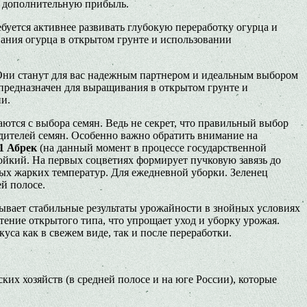
ть дополнительную прибыль.
буется активнее развивать глубокую переработку огурца и
ания огурца в открытом грунте и использовании
 Они станут для вас надежным партнером и идеальным выбором
 предназначен для выращивания в открытом грунте и
ии.
аются с выбора семян. Ведь не секрет, что правильный выбор
дителей семян. Особенно важно обратить внимание на
1 Абрек
(на данный момент в процессе государственной
йкий. На первых соцветиях формирует пучковую завязь до
мых жарких температур. Для ежедневной уборки. Зеленец
ей полосе.
зывает стабильные результаты урожайности в знойных условиях
ение открытого типа, что упрощает уход и уборку урожая.
са как в свежем виде, так и после переработки.
их хозяйств (в средней полосе и на юге России), которые