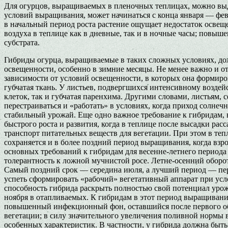
Для огурцов, выращиваемых в пленочных теплицах, можно выд
условий выращивания, может начинаться с конца января — фев
в начальный период роста растение ощущает недостаток осве
воздуха в теплице как в дневные, так и в ночные часы; повыш
субстрата.
Гибриды огурца, выращиваемые в таких сложных условиях, до
освещенности, особенно в зимние месяцы. Не менее важно и о
зависимости от условий освещенности, в которых она формиров
губчатая ткань. У листьев, подвергшихся интенсивному возде
клеток, так и губчатая паренхима. Другими словами, листьям
перестраиваться и «работать» в условиях, когда приход солнеч
стабильный урожай. Еще одно важное требование к гибридам, 
быстрого роста и развития, когда в теплице после высадки рас
транспорт питательных веществ для вегетации. При этом в теп
сохраняется и в более поздний период выращивания, когда вз
основных требований к гибридам для весенне-летнего периода 
толерантность к ложной мучнистой росе. Летне-осенний оборот
Самый поздний срок — середина июля, а лучший период — перва
успеть сформировать «рабочий» вегетативный аппарат при усл
способность гибрида раскрыть полностью свой потенциал урож
ноября в отапливаемых. К гибридам в этот период выращивани
повышенный инфекционный фон, оставшийся после первого обор
вегетации; в силу значительного увеличения поливной нормы в
особенных характеристик. В частности, у гибрида должна быть