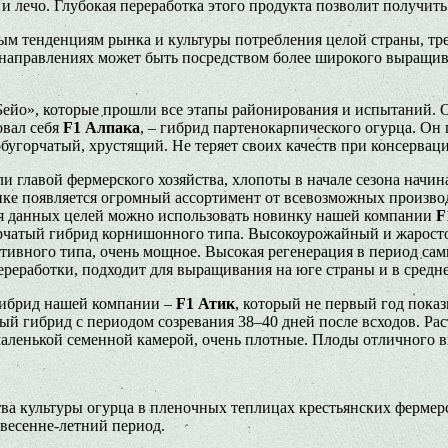
 и лечо. Глубокая переработка этого продукта позволит получи
вым тенденциям рынка и культуры потребления целой страны, тре
направлениях может быть посредством более широкого выращив
«Бейо», которые прошли все этапы районирования и испытаний.
овал себя
F
1 Алпака
, – гибрид партенокарпического огурца. Он
бугорчатый, хрустящий. Не теряет своих качеств при консервац
и главой фермерского хозяйства, хлопоты в начале сезона начин
ынке появляется огромный ассортимент от всевозможных произво
ля данных целей можно использовать новинку нашей компании
F
рчатый гибрид корнишонного типа. Высокоурожайный и жаросто
ативного типа, очень мощное. Высокая регенерация в период са
переработки, подходит для выращивания на юге страны и в средн
гибрид нашей компании –
F
1 Атик
, который не первый год пока
 гибрид с периодом созревания 38–40 дней после всходов. Раст
аленькой семенной камерой, очень плотные. Плоды отличного вку
ва культуры огурца в пленочных теплицах крестьянских фермерск
весенне-летний период.