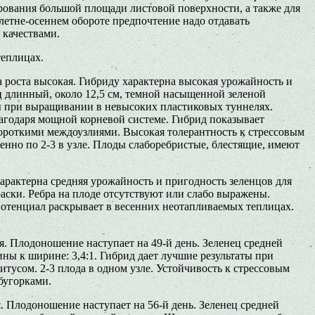
ирования большой площади листовой поверхности, а также для
летне-осеннем обороте предпочтение надо отдавать
качествами.
теплицах.
а роста высокая. Гибриду характерна высокая урожайность и
ц длинный, около 12,5 см, темной насыщенной зеленой
ты при выращивании в невысоких пластиковых туннелях.
лагодаря мощной корневой системе. Гибрид показывает
ороткими междоузлиями. Высокая толерантность к стрессовым
енно по 2-3 в узле. Плоды слаборебристые, блестящие, имеют
характерна средняя урожайность и пригодность зеленцов для
аски. Ребра на плоде отсутствуют или слабо выражены.
потенциал раскрывает в весенних неотапливаемых теплицах.
я. Плодоношение наступает на 49-й день. Зеленец средней
ны к ширине: 3,4:1. Гибрид дает лучшие результаты при
усом. 2-3 плода в одном узле. Устойчивость к стрессовым
бугорками.
. Плодоношение наступает на 56-й день. Зеленец средней