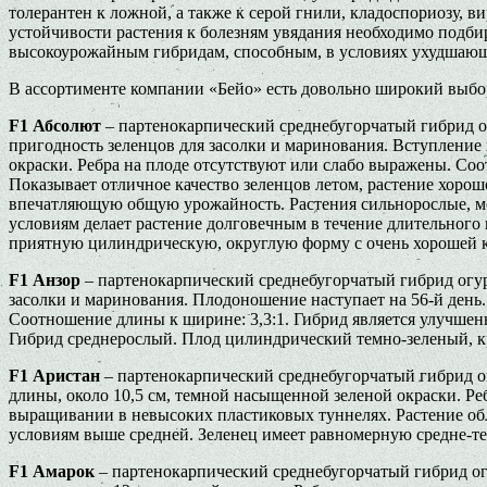
толерантен к ложной, а также к серой гнили, кладоспориозу, 
устойчивости растения к болезням увядания необходимо подби
высокоурожайным гибридам, способным, в условиях ухудшающ
В ассортименте компании «Бейо» есть довольно широкий выбо
F
1 Абсолют
– партенокарпический среднебугорчатый гибрид ог
пригодность зеленцов для засолки и маринования. Вступление 
окраски. Ребра на плоде отсутствуют или слабо выражены. Со
Показывает отличное качество зеленцов летом, растение хоро
впечатляющую общую урожайность. Растения сильнорослые, мо
условиям делает растение долговечным в течение длительного
приятную цилиндрическую, округлую форму с очень хорошей к
F
1
Анзор
– партенокарпический среднебугорчатый гибрид огурц
засолки и маринования. Плодоношение наступает на 56-й день.
Соотношение длины к ширине: 3,3:1. Гибрид является улучшен
Гибрид среднерослый. Плод цилиндрический темно-зеленый, 
F
1 Аристан
– партенокарпический среднебугорчатый гибрид ог
длины, около 10,5 см, темной насыщенной зеленой окраски. Ре
выращивании в невысоких пластиковых туннелях. Растение обл
условиям выше средней. Зеленец имеет равномерную средне-
F
1 Амарок
– партенокарпический среднебугорчатый гибрид огу