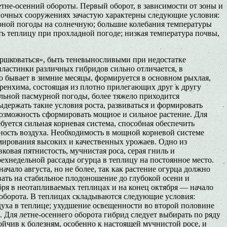
не-осенний обороты. Первый оборот, в зависимости от зоны и
еночных сооружениях зачастую характерны следующие условия:
урной погоды на солнечную; большие колебания температуры
ть теплицу при прохладной погоде; низкая температура почвы,
ршковаться», быть теневыносливыми при недостатке
ластинки различных гибридов сильно отличается, в
о бывает в зимние месяцы, формируется в основном рыхлая,
аренхима, состоящая из плотно прилегающих друг к другу
ельной пасмурной погоды, более тяжело приходится
ыдержать такие условия роста, развиваться и формировать
озможность сформировать мощное и сильное растение. Для
буется сильная корневая система, способная обеспечить
жность воздуха. Необходимость в мощной корневой системе
рмирования высоких и качественных урожаев. Одно из
ковая пятнистость, мучнистая роса, серая гниль и
рехнедельной рассады огурца в теплицу на постоянное место.
чало августа, но не более, так как растение огурца должно
ать на стабильное плодоношение до глубокой осени и
ря в неотапливаемых теплицах и на конец октября — начало
 оборота. В теплицах складываются следующие условия:
уха в теплице; ухудшение освещенности во второй половине
 Для летне-осеннего оборота гибрид следует выбирать по ряду
йчив к болезням, особенно к настоящей мучнистой росе, и