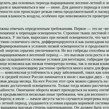
елить два основных периода выращивания: весенне-летний и лет
раля и заканчиваться в мае — июне. Для данного периода в пл
щенности или происходит резкая смена продолжительной и пасм
енная влажность воздуха, особенно при невозможности проветри
лжны отвечать определенным требованиям. Первое — это не «ве
тношение к перепадам освещенности. Строение ткани листовой п
алась. У листьев, выросших при низкой освещенности, что част
йствию солнечного света, дифференцируются и как палисадная п
, сформированным в условиях низкой освещенности и продолжит
ной энергии серьезно увеличивается. Не все гибриды способны в
выращиваемым в весенний период — это высокая сила роста и в
сады складываются сложные условия для вегетации, гибридам тре
лице возможна как низкая температура почвы, так и низкая вла
рослому, плодоносящему растению требуется много влаги для фо
— комплексная устойчивость к ряду заболеваний, таких как олив
 в средней полосе России начинается в июле с высадки двух – т
я декада месяца. На юге России этот срок можно сдвинуть на на
овиях достаточной освещенности. Только тогда можно рассчитыв
айности. Окончание оборота может приходиться на конец сентяб
я предъявляются несколько иные требования, чем для весеннего
ота; в июле — начале августа часто случаются перегревы возд
 летний период, ухудшаются условия аэрации корневой системы.
 выражена высокая степень партенокарпии. Он должен быть усто