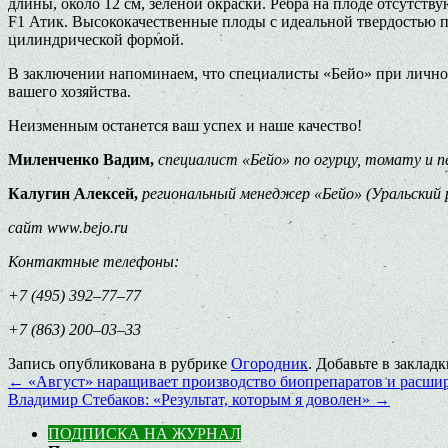
длины, около 12 см, зеленой окраски. Ребра на плоде отсутст
F1 Атик. Высококачественные плоды с идеальной твердостью 
цилиндрической формой.
В заключении напоминаем, что специалисты «Бейо» при личной
вашего хозяйства.
Неизменным останется ваш успех и наше качество!
Миленченко Вадим,
специалист «Бейо» по огурцу, томату и п
Калугин Алексей,
региональный менеджер «Бейо» (Уральский 
сайт www.bejo.ru
Контактные телефоны:
+7 (495) 392–77–77
+7 (863) 200–03–33
Запись опубликована в рубрике
Огородник
. Добавьте в заклад
←
«Август» наращивает производство биопрепаратов и расшир
Владимир Стебаков: «Результат, которым я доволен»
→
ПОДПИСКА НА ЖУРНАЛ