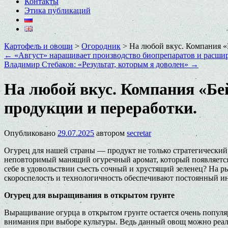
Контакты
Этика публикаций
Картофель и овощи
>
Огородник
>
На любой вкус. Компания «
←
«Август» наращивает производство биопрепаратов и расшир
Владимир Стебаков: «Результат, которым я доволен»
→
На любой вкус. Компания «Бе
продукции и переработки.
Опубликовано
29.07.2025
автором
secretar
Огурец для нашей страны — продукт не только стратегический,
неповторимый манящий огуречный аромат, который появляется 
себе в удовольствии съесть сочный и хрустящий зеленец? На р
скороспелость и технологичность обеспечивают постоянный ин
Огурец для выращивания в открытом грунте
Выращивание огурца в открытом грунте остается очень попул
внимания при выборе культуры. Ведь данный овощ можно реали