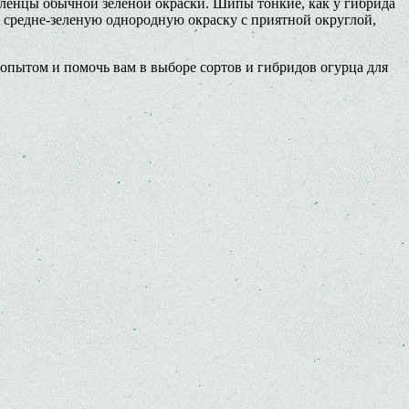
Зеленцы обычной зеленой окраски. Шипы тонкие, как у гибрида
 средне-зеленую однородную окраску с приятной округлой,
опытом и помочь вам в выборе сортов и гибридов огурца для