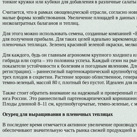
тонкие кружки или кубики для добавления в различные салаты
Считается, что в рамках овощеводческой отрасли, согласно но
малые формы хозяйствования. Увеличение площадей в данных 
низкозатратных балаганов и теплиц.
Для этого можно использовать семена, созданные компанией 
для получения прибыли. Для таких целей идеально зарекоменд
пленочных теплицах. Зеленец красивой зеленой окраски, мелко
Для каждого, будь он главным агрономом крупного холдинга ил
гибрида или сорта – это половина успеха. Каждый сезон на р
показатели устойчивости к болезням и погодным явлениям. Д
регистрации). – раннеспелый партенокарпический крупнобуго
трех плодов в соцветии. Растение хорошо облиственное, генер
темно-зеленый, массой 80 г, плотный без пустот. Идеален для 
Также стоит обратить внимание на надежный и проверенный 
юга России. Это раннеспелый партенокарпический корнишонный
Плоды длинной 8–11 см, крупнобугорчатые, темно-зеленые, с м
Огурец для выращивания в пленочных теплицах
В последнее время отмечается активное увеличение производст
обеспечивают значительную часть рынка свежей продукцией в 