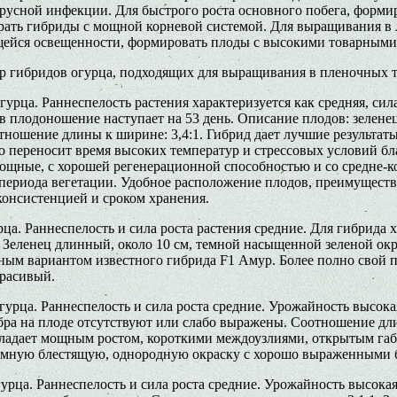
вирусной инфекции. Для быстрого роста основного побега, форм
рать гибриды с мощной корневой системой. Для выращивания в 
ейся освещенности, формировать плоды с высокими товарными 
р гибридов огурца, подходящих для выращивания в пленочных 
урца. Раннеспелость растения характеризуется как средняя, сил
в плодоношение наступает на 53 день. Описание плодов: зелене
отношение длины к ширине: 3,4:1. Гибрид дает лучшие результа
шо переносит время высоких температур и стрессовых условий б
щные, с хорошей регенерационной способностью и со средне-к
 периода вегетации. Удобное расположение плодов, преимуществ
онсистенцией и сроком хранения.
а. Раннеспелость и сила роста растения средние. Для гибрида 
 Зеленец длинный, около 10 см, темной насыщенной зеленой окр
ным вариантом известного гибрида F1 Амур. Более полно свой 
красивый.
урца. Раннеспелость и сила роста средние. Урожайность высока
бра на плоде отсутствуют или слабо выражены. Соотношение дли
адает мощным ростом, короткими междоузлиями, открытым габит
темную блестящую, однородную окраску с хорошо выраженными 
рца. Раннеспелость и сила роста средние. Урожайность высокая