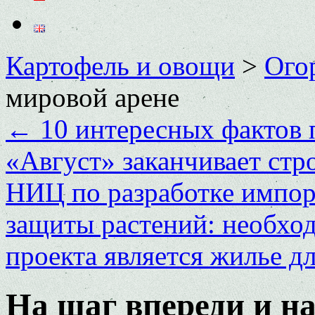
Картофель и овощи
>
Ого
мировой арене
←
10 интересных фактов 
«Август» заканчивает стр
НИЦ по разработке импо
защиты растений: необхо
проекта является жилье д
На шаг впереди и н