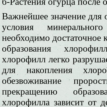
б-Растения огурца после 
Важнейшее значение для 
условия минерального
необходимо достаточное ко
обра­зования хлорофи
хлорофилл легко разруша­
для накопления хлор
обезвоживание проро
прекращению образов
хлорофилла зависит от д