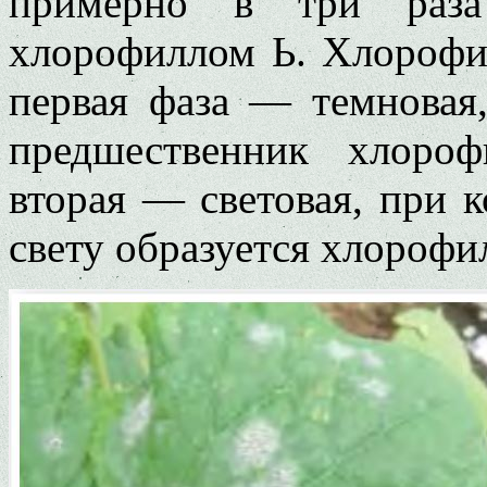
примерно в три раз
хлорофиллом Ь. Хлорофил
первая фаза — темновая,
пред­шественник хлоро
вторая — световая, при 
свету образуется хлорофи