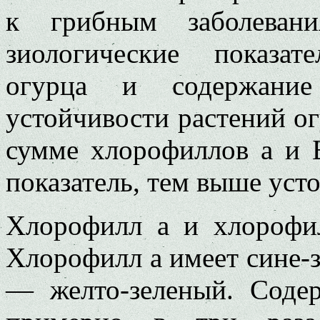
к грибным за­болеван
зиологические показат
огурца и содержани
устойчивости растений ог
сумме хлорофиллов а и 
показатель, тем выше уст
Хлорофилл а и хлорофил
Хлорофилл а имеет сине-з
— желто-зеленый. Содер