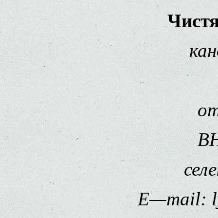
Чист
кан
от
В
сел
E
—
mail
: