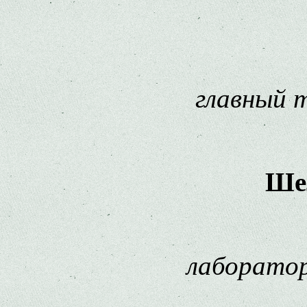
главный т
Ше
лаборатор