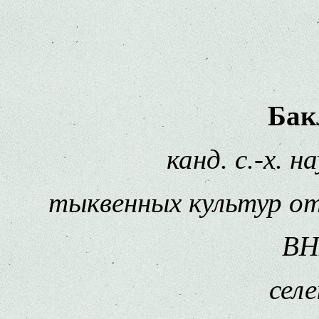
Бак
канд. с.-х. н
тыквенных культур от
ВН
сел