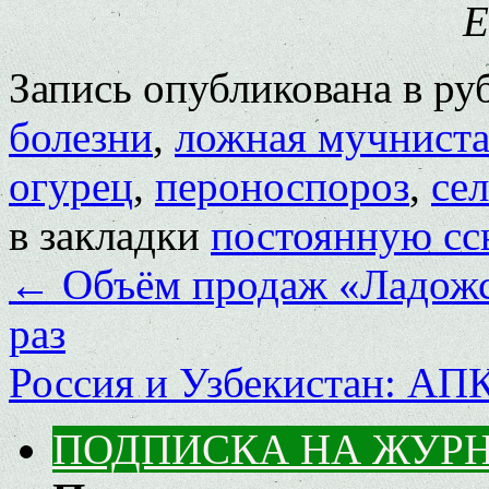
E
Запись опубликована в р
болезни
,
ложная мучниста
огурец
,
пероноспороз
,
се
в закладки
постоянную сс
←
Объём продаж «Ладожс
раз
Россия и Узбекистан: АПК
ПОДПИСКА НА ЖУР