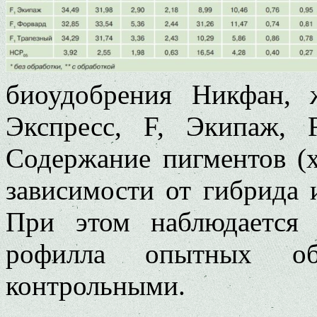
биоудобрения Никфан, 
Экспресс, F, Экипаж, 
Содержание пигментов (х
зави­симости от гибрида 
При этом наблю­дается 
рофилла опытных об
контрольными.