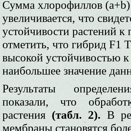
Сумма хлорофиллов (а+b)
увеличивается, что сви­де
устой­чивости растений к 
отметить, что гибрид F1 
высо­кой устойчивостью к
наибольшее значение данн
Результаты определен
показали, что об­рабо
растения
(табл. 2).
В ре
мембраны стано­вятся бол