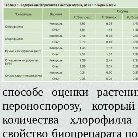
способе оцен­ки растен
пероноспорозу, который
количества хло­рофилл
свойство биопрепарата п