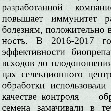
разработанной компа
повыша­ет иммунитет ра
болезням, положитель­но 
ность.
В 2016-2017 го
эффектив­ности биопреп
всходов до плодоноше­ни
цах селекционного центр
обработки ис­пользова
качестве контроля — обр
семе­на замачивали в 