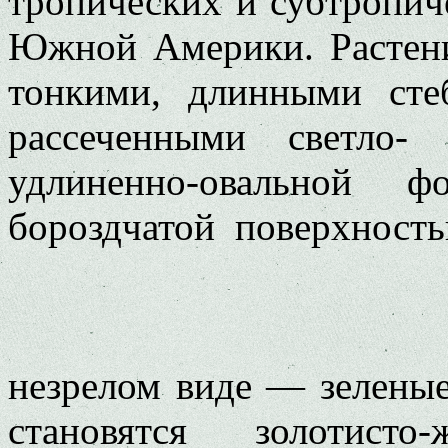
тропических и субтропич
Южной Америки. Растени
тонкими, длинными сте
рассеченными светло-
удлиненно-овальной 
бороздчатой поверхност
незрелом виде — зелены
становятся золотист