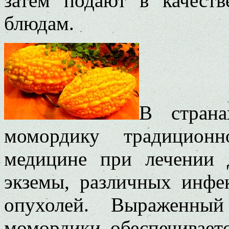
затем подают в качест
блюдам.
В страна
момордику традицион
медицине при лечении д
экземы, различных инфе
опухолей. Выраженный
момордики обеспечивает