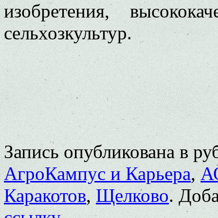
изобретения, высокока
сельхозкультур.
Запись опубликована в р
АгроКампус и Карьера
,
А
Каракотов
,
Щелково
. Доб
ссылку
.