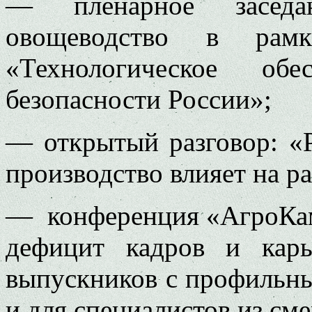
— пленарное заседан
овощеводство в рамк
«Технологическое обе
безопасности России»;
— открытый разговор: «Р
производство влияет на р
— конференция «АгроКамп
дефицит кадров и кар
выпускников с профильны
и для специалистов из см