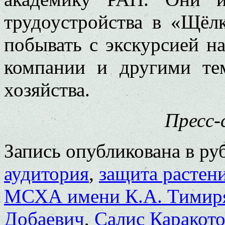
трудоустройства в «Щёл
побывать с экскурсией н
компании и другими те
хозяйства.
Пресс-
Запись опубликована в р
аудитория
,
защита растен
МСХА имени К.А. Тимиря
Добаевич
,
Салис Каракот