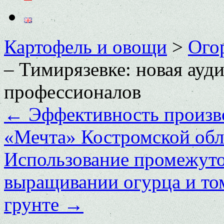
Картофель и овощи
>
Ого
– Тимирязевке: новая ауд
профессионалов
←
Эффективность произв
«Мечта» Костромской обл
Использование промежуто
выращивании огурца и то
грунте
→