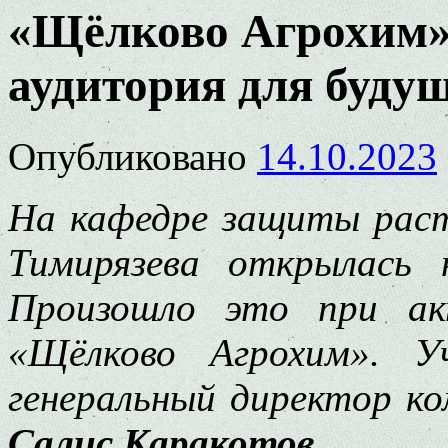
«Щёлково Агрохим» 
аудитория для буду
Опубликовано
14.10.2023
На кафедре защиты рас
Тимирязева
открылась н
Произошло это при ак
«Щёлково Агрохим». У
генеральный директор ком
Салис Каракотов
.