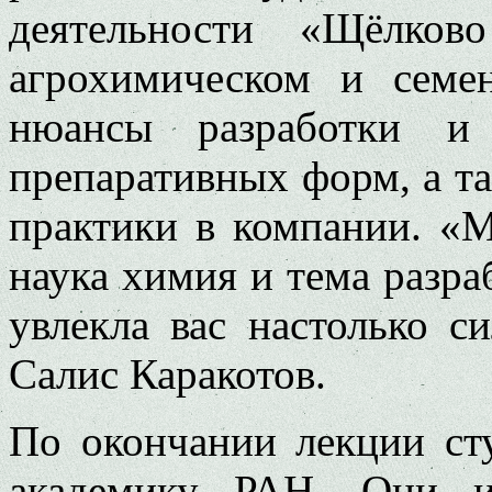
деятельности «Щёлков
агрохимическом и сем
нюансы разработки и 
препаративных форм, а т
практики в компании. «
наука химия и тема разра
увлекла вас настолько с
Салис Каракотов.
По окончании лекции ст
академику РАН. Они ин