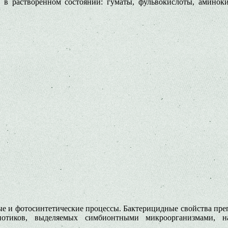
 в растворенном состоянии: гуматы, фульвокислоты, аминок
е и фотосинтетические процессы. Бактери­цидные свойства препа
иотиков, выделяемых симбионтными микро­организмами, н