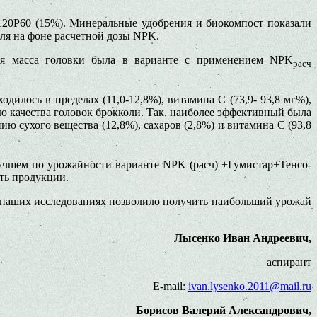
0P60 (15%). Минераль­ные удобрения и биокомпост показа­ли
ля на фоне расчет­ной дозы NPK.
шая масса головки была в варианте с применением NPK
pac
ч
дилось в пре­делах (11,0-12,8%), витамина С (73,9- 93,8 мг%),
ю ка­чества головок брокколи. Так, на­иболее эффективный была
ию сухого вещества (12,8%), са­харов (2,8%) и витамина С (93,8
В лучшем по урожайности варианте NPK (расч) +Гумистар+Тенсо-
сть продукции.
 наших исследова­ниях позволило получить наибольший урожай
Лысенко Иван Андреевич,
аспирант
E-mail:
ivan.lysenko.2011@mail.ru
Борисов Валерий Александрович,