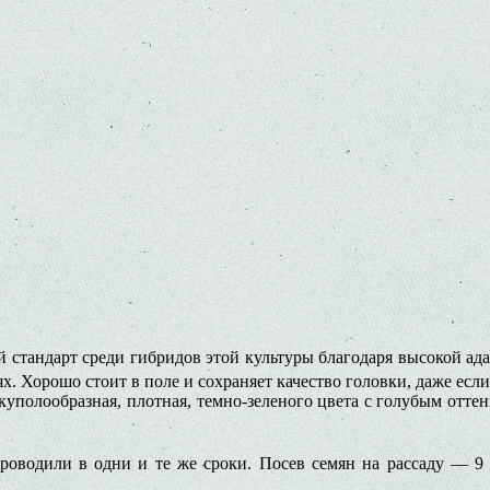
стандарт среди гибридов этой культу­ры благодаря высокой а
. Хорошо стоит в поле и сохраня­ет качество головки, даже если
куполообразная, плотная, тем­но-зеленого цвета с голубым оттен
роводи­ли в одни и те же сроки. Посев семян на рассаду — 9