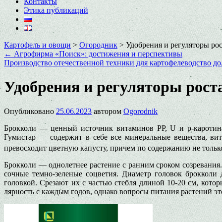
Контакты
Этика публикаций
Картофель и овощи
>
Огородник
>
Удобрения и регуляторы рос
←
Агрофирма «Поиск»: достижения и перспективы
Производство отечественной техники для картофелеводство до
Удобрения и регуляторы рост
Опубликовано
25.06.2023
автором
Ogorodnik
Брокколи — ценный источник вита­минов РР, U и p-каротина.
Гумистар — содержит в себе все минеральные вещест­ва, ви
превосходит цветную капус­ту, причем по содержанию не тольк
Брокколи — однолетнее растение с ранним сроком созревания.
сочные темно-зеленые соцветия. Диа­метр головок брокколи 
головкой. Срезают их с частью стебля длиной 10-20 см, кото
лярность с каждым годов, однако воп­росы питания растений эт