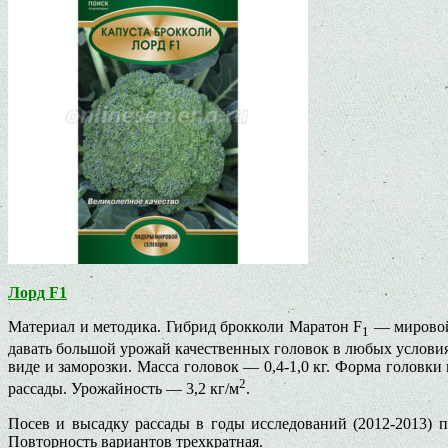
Лорд F1
Материал и методика. Гибрид брокколи Маратон F
— мировой 
1
давать большой урожай качественных головок в любых усло­виях
виде и заморозки. Масса головок — 0,4-1,0 кг. Форма го­ловки 
2
рассады. Урожайность — 3,2 кг/м
.
Посев и высадку рассады в годы исследований (2012-2013) п
Повторность вариантов трехкратная.