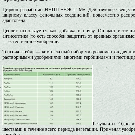
Циркон разработан ННПП «НЭСТ М». Действующее вещество —
ширному классу фенольных соедине­ний, повсеместно распро
адаптогена.
Цеолит используется как добав­ка в почву. Он дает источ
антисептика (то есть способен за­щитить от вредных организм
— естественное удобрение.
Тенсо-коктейль — комплексный на­бор микроэлементов для пред
растворимыми удобре­ниями, многими гербицидами и пес­тицид
Результаты. Одно и
ществами в течение всего периода ве­гетации. Применяя удобре
коктейль