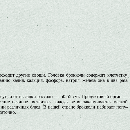
ходит дру­гие овощи. Головка брокколи содер­жит клетчатку,
анию калия, кальция, фосфора, натрия, железа она в два раза
ут., а от высадки рас­сады — 50-55 сут. Продуктовый орган —
ение начинает ветвиться, каждая ветвь заканчивается мелкой
нии различных блюд. В на­шей стране брокколи набирает попу­
таточно.