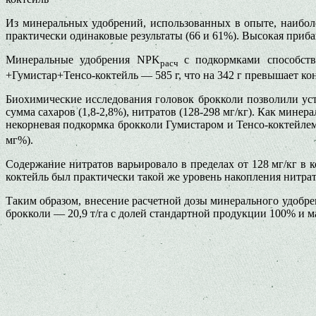
Из минеральных удобрений, ис­пользованных в опыте, наибо
практически одинаковые результа­ты (66 и 61%). Высокая приба
Минеральные удобрения NPK
с подкормками способст
pac
ч
+Гумистар+Тенсо-коктейль — 585 г, что на 342 г превышает ко
Биохимические исследования го­ловок брокколи позволили устан
сумма сахаров (1,8-2,8%), нитратов (128-298 мг/кг). Как мине
некорне­вая подкормка брокколи Гумистаром и Тенсо-коктейл
мг%).
Содержание нитратов варьиро­вало в пределах от 128 мг/кг в 
коктейль был прак­тически такой же уровень накопления нитрат
Таким образом, внесение расчет­ной дозы минерального удоб
брокколи — 20,9 т/га с долей стандартной продукции 100% и 