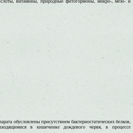
ислоты, витамины, природные фитогормоны, микро-, мезо- и
рата обуслов­лены присутствием бактериостатичес­ких белков,
аходящимися в ки­шечнике дождевого червя, в процессе