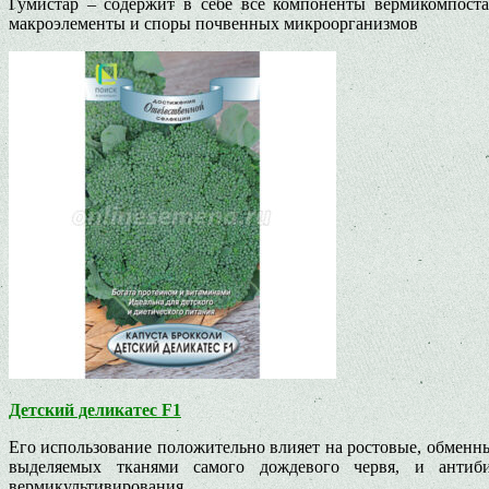
Гумистар – содержит в себе все компоненты вермикомпоста
макроэлементы и споры почвенных микроорганизмов
Детский деликатес F1
Его использование положительно влияет на ростовые, обменны
выделяемых тканями само­го дождевого червя, и антиб
вермикультивирования