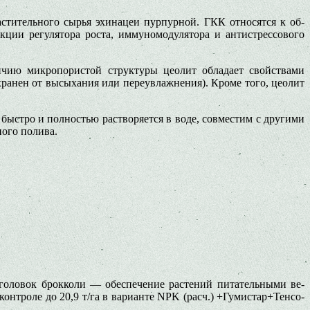
ительного сырья эхи­нацеи пурпурной. ГКК относятся к об­
кции регулятора роста, иммуномодулятора и антистрессового
ичию микропористой структуры цеолит обладает свойства­ми
охранен от высыхания или переувлажнения). Кроме того, цеолит
ыстро и пол­ностью растворяется в воде, совмес­тим с другими
ного полива.
головок брокколи — обес­печение растений питательными ве­
онтроле до 20,9 т/га в ва­рианте NPK (расч.) +Гумистар+Тенсо-