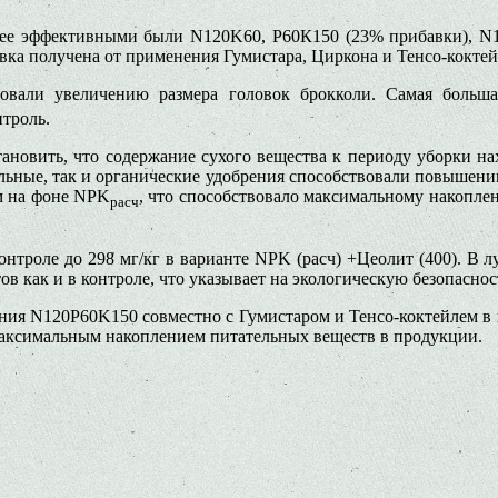
лее эф­фективными были N120K60, Р60К150 (23% прибавки), N12
вка полу­чена от применения Гумистара, Цирко­на и Тенсо-коктей
вовали уве­личению размера головок брокколи. Самая боль
нтроль.
о­вить, что содержание сухого вещест­ва к периоду уборки нахо
­ральные, так и органические удобре­ния способствовали повышени
ем на фоне NPK
, что способствовало максимальному на­коплен
pacч
кон­троле до 298 мг/кг в варианте NPK (расч) +Цеолит (400). 
ов как и в контроле, что указы­вает на экологическую безопасно
рения N120P60K150 совместно с Гумистаром и Тенсо-коктейлем в
мак­симальным накоплением питательных веществ в продукции.