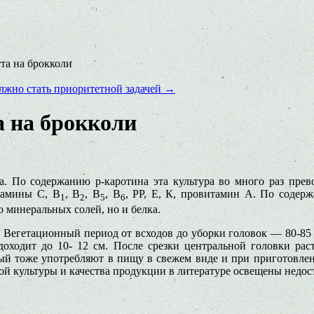
та на брокколи
лжно стать приоритетной задачей
→
а на брокколи
 По со­держанию p-каротина эта куль­тура во много раз превос
тамины С, В
, В
, В
, В
, РР, Е, К, провитамин А. По содерж
1
2
5
6
о минеральных солей, но и белка.
 Вегета­ционный период от всходов до уборки головок — 80-85 с
доходит до 10- 12 см. После срезки центральной го­ловки раст
рый тоже упот­ребляют в пищу в свежем виде и при приготовле
ой культуры и качества продукции в литературе ос­вещены недос