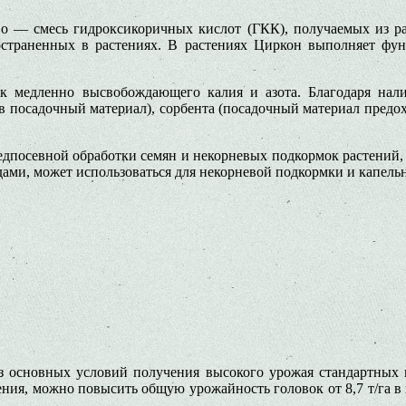
 смесь гидроксикоричных кислот (ГКК), полу­чаемых из раст
страненных в растениях. В растениях Циркон вы­полняет фун
ник медлен­но высвобождающего калия и азота. Благодаря нал
ов по­садочный материал), сорбента (по­садочный материал пред
посев­ной обработки семян и некорневых подкормок растений, б
ами, может использоваться для некорневой подкормки и капель
з основных ус­ловий получения высокого урожая стандартных 
ния, можно повысить общую урожайность головок от 8,7 т/га в к