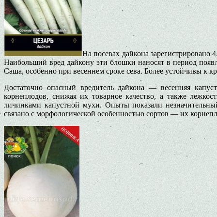
На посевах дайкона зарегистрировано 4
Наибольший вред дайкону эти блошки наносят в период появл
Саша, особенно при весеннем сроке сева. Более устойчивы к 
Достаточно опасный вредитель дайкона — весенняя капустн
корнеплодов, снижая их товарное качество, а также лежкос
личинками капустной мухи. Опыты показали незначительный
связано с морфологической особенностью сортов — их корнепло