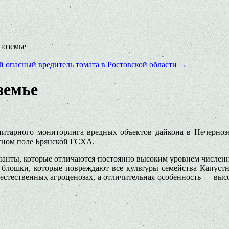
ноземье
й опасный вредитель томата в Ростовской области
→
земье
нитарного мониторинга вредных объектов дайкона в Нечернозе
тном поле Брянской ГСХА.
нанты, которые отличаются постоянно высоким уровнем численн
ые блошки, которые повреждают все культуры семейства Капуст
в естественных агроценозах, а отличительная особенность — вы