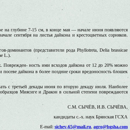
чве на глубине 7-15 см, в конце мая — начале июня появляются
ачале сентября на листья дайкона и крестоцветных сорняков.
доминантов (представители рода Phyllotreta, Delia brassicae
e L.).
к. Поврежден- ность ими всходов дайкона от 12 до 20% можно
и посеве дайкона в более поздние сроки вредоносность блошек
ать с третьей декады июня по вторую декаду июля. Наиболее
образцов Миясиге и Дракон в сильной степени повреждаются
С.М. СЫЧЁВ, И.В. СЫЧЁВА,
кандидаты с.-х. наук Брянская ГСХА
E-mail:
sichev-65@mail.ru
,
agro@bgsha.com