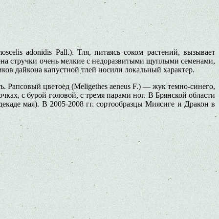
celis adonidis Pall.). Тля, питаясь соком растений, вызывает
кона стручки очень мелкие с недоразвитыми щуплыми семенами,
иков дайкона капустной тлей носили локальный характер.
 Рапсовый цветоед (Meligethes aeneus F.) — жук темно-синего,
чках, с бурой головой, с тремя парами ног. В Брянской области
екаде мая). В 2005-2008 гг. сортообразцы Миясиге и Дракон в