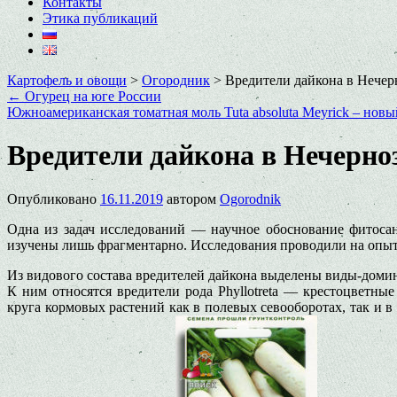
Контакты
Этика публикаций
Картофель и овощи
>
Огородник
>
Вредители дайкона в Нечер
←
Огурец на юге России
Южноамериканская томатная моль Tuta absoluta Meyrick – новы
Вредители дайкона в Нечерно
Опубликовано
16.11.2019
автором
Ogorodnik
Одна из задач исследований — научное обоснование фитоса
изучены лишь фрагментарно. Исследования проводили на опы
Из видового состава вредителей дайкона выделены виды-доми
К ним относятся вредители рода Phyllotreta — крестоцветн
круга кормовых растений как в полевых севооборотах, так и 