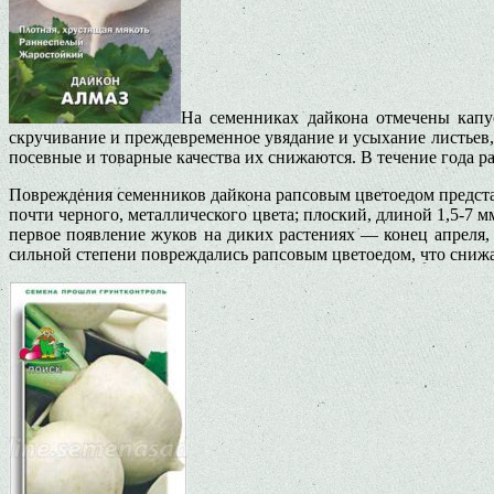
На семенниках дайкона отмечены капустн
скручивание и преждевременное увядание и усыхание листьев,
посевные и товарные качества их снижаются. В течение года р
Повреждения семенников дайкона рапсовым цветоедом представл
почти черного, металлического цвета; плоский, длиной 1,5-7 м
первое появление жуков на диких растениях — конец апреля, 
сильной степени повреждались рапсовым цветоедом, что сниж