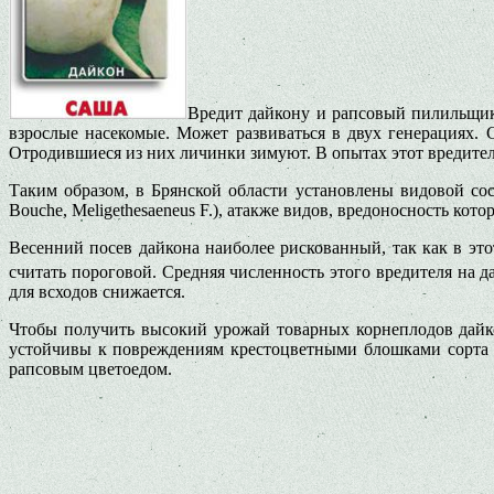
Вредит дайкону и рапсовый пилильщик (
взрослые насекомые. Может развиваться в двух генерациях. 
Отродившиеся из них личинки зимуют. В опытах этот вредител
Таким образом, в Брянской области установлены видовой сост
Bouche, Meligethesaeneus F.), атакже видов, вредоносность которы
Весенний посев дайкона наиболее рискованный, так как в эт
считать пороговой. Средняя численность этого вредителя на да
для всходов снижается.
Чтобы получить высокий урожай товарных корнеплодов дайко
устойчивы к повреждениям крестоцветными блошками сорта 
рапсовым цветоедом.