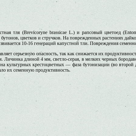
ая тля (Brevicoryne brassicae L.) и рапсовый цветоед (Entomos
 бутонов, цветков и стручков. На поврежденных растениях дай
азвивается 10-16 генераций капустной тли. Повреждения семенн
яет серьезную опасность, так как снижается их продуктивность.
м. Личинка длиной 4 мм, светло-серая, в мелких черных бородаво
на культурных крестоцветных — фаза бутонизации (во второй д
ало их семенную продуктивность.