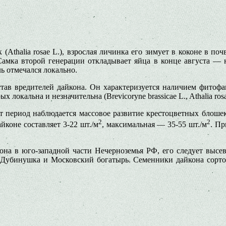
Athalia rosae L.), взрослая личинка его зимует в коконе в по
Самка второй генерации откладывает яйца в конце августа — н
ь отмечался локально.
ав вредителей дайкона. Он характеризуется наличием фитофагов-
х локальна и незначительна (Brevicoryne brassicae L., Athalia rosa
от период наблюдается массовое развитие крестоцветных блоше
2
2
йконе составляет 3-22 шт./м
, максимальная — 35-55 шт./м
. Пр
на в юго-западной части Нечерноземья РФ, его следует высев
Дубинушка и Московский богатырь. Семенники дайкона сорто