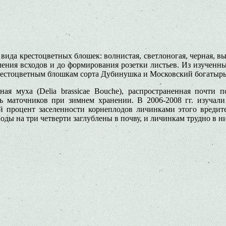
 вида крестоцветных блошек: волнистая, светлоногая, черная, вы
ения всходов и до формирования розетки листьев. Из изученны
крестоцветным блошкам сорта Дубинушка и Московский богатырь
ая муха (Delia brassicae Bouche), распространенная почти
ть маточников при зимнем хранении. В 2006-2008 гг. изучал
 процент заселенности корнеплодов личинками этого вредит
ды на три четверти заглублены в почву, и личинкам трудно в н