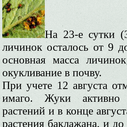
На 23-е сутки (
личинок осталось от 9 до
основная масса личино
окукливание в почву.
При учете 12 августа о
имаго. Жуки активно 
растений и в конце авгус
растения баклажана, и до 