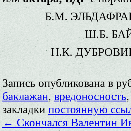
Б.М. ЭЛЬДАФРАВИ
Ш.Б. БАЙ
Н.К. ДУБРОВИН,
Запись опубликована в р
баклажан
,
вредоносность
закладки
постоянную ссы
←
Скончался Валентин И