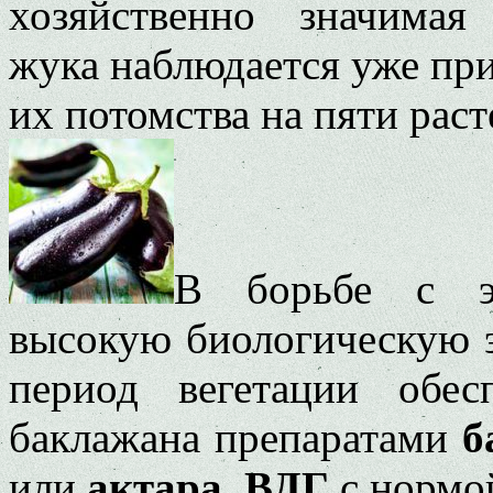
хозяйственно значимая
жука наблюдается уже при
их потомства на пяти раст
В борьбе с эт
высокую биологическую э
период вегетации обес
баклажана препаратами
б
или
актара, ВДГ
с нормой