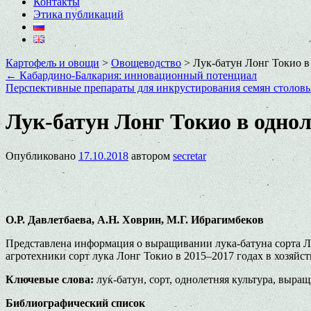
Контакты
Этика публикаций
Картофель и овощи
>
Овощеводство
>
Лук-батун Лонг Токио в
←
Кабардино-Балкария: инновационный потенциал
Перспективные препараты для инкрустирования семян столов
Лук-батун Лонг Токио в однол
Опубликовано
17.10.2018
автором
secretar
О.Р. Давлетбаева, А.Н. Ховрин, М.Г. Ибрагимбеков
Представлена информация о выращивании лука-батуна сорта Л
агротехники сорт лука Лонг Токио в 2015–2017 годах в хозяйс
Ключевые слова:
лук-батун, сорт, однолетняя культура, выращ
Библиографический список