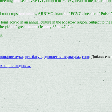
t breeding and seed, ARRIVG-branch of FCVG, head of the department 
g of root crops and onions, ARRIVG-branch of FCVG, breeder of Pois
s long Tokyo in an annual culture in the Moscow region. Subject to the
 yield of green in one cleaning 35 to 47 t/ha.
s.
щивание лука
,
лук-батун
,
однолетняя культура.
,
сорт
. Добавьте в
ых корнеплодов
→