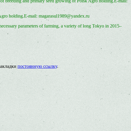
of breeding and primary seed growing of Poisk Agro holding.E-mail:
k Agro holding.E-mail: magarasul1989@yandex.ru
 necessary parameters of farming, a variety of long Tokyo in 2015–
 закладки
постоянную ссылку
.