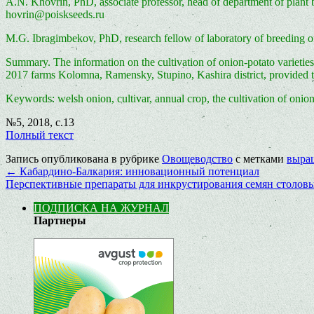
A.N. Khovrin, PhD, associate professor, head of department of plan
hovrin@poiskseeds.ru
M.G. Ibragimbekov, PhD, research fellow of laboratory of breedin
Summary. The information on the cultivation of onion-potato varietie
2017 farms Kolomna, Ramensky, Stupino, Kashira district, provided the
Keywords: welsh onion, cultivar, annual crop, the cultivation of onion
№5, 2018, с.13
Полный текст
Запись опубликована в рубрике
Овощеводство
с метками
выра
←
Кабардино-Балкария: инновационный потенциал
Перспективные препараты для инкрустирования семян столов
ПОДПИСКА НА ЖУРНАЛ
Партнеры