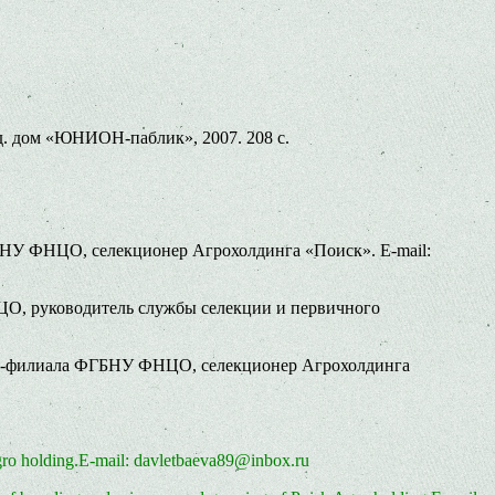
зд. дом «ЮНИОН-паблик», 2007. 208 с.
ФГБНУ ФНЦО, селекционер Агрохолдинга «Поиск». E-mail:
НЦО, руководитель службы селекции и первичного
НИИО-филиала ФГБНУ ФНЦО, селекционер Агрохолдинга
gro holding.E-mail: davletbaeva89@inbox.ru