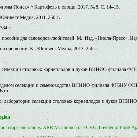
рмы Поиск» // Картофель и овощи. 2017. № 8. С. 14–15.
Юнивест Медиа, 2011. 256 с.
84 с.
и: пособие для садоводов-любителей. М.: Изд. «Ниола-Пресс», И
а орошении. К.: Юнивест Медиа, 2013. 256 с.
ратории селекции столовых корнеплодов и луков ВНИИО-филиала 
зав. отделом селекции и семеноводства ВНИИО-филиала ФГБНУ Ф
s.ru
, н. с. лаборатории селекции столовых корнеплодов и луков В
egion
of root crops and onions, ARRIVG-branch of FCVG, breeder of Poisk A