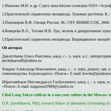
1.Иванова М.И. и др. Сорта лука-батуна селекции ООО «Агрофи
2.Практический справочник овощевода. Луковые растения. К.: 
3.Пивоваров В.Ф. Овощи России. М.: ГНУ ВНИИССОК, 2006. 3
4.Кокорева В.А., Титова И.В. Лук, чеснок и декоративные лук
5.Практический справочник овощевода. Выращивание овощей н
Об авторах
Давлетбаева Ольга Раисовна, канд. с. – х. наук, н. с. лабо
davletbaeva89@inbox.ru
Ховрин Александр Николаевич, канд. с. – х. наук, доцент, 
семеноводства Агрохолдинга «Поиск». E-mail: hovrin@poiskseed
Ибрагимбеков Магомедрасул Гасбуллаевич, канд. с. – х. наук
«Поиск».E-mail: magarasul1989@yandex.ru
Cibol Long Tokyo cultivar in a one-year culture in the Moscow r
O.R. Davletbaeva, PhD, research fellow of laboratory of breeding 