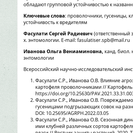
обладают групповой устойчивостью к назван
Ключевые слова
: проволочники, гусеницы, к
устойчивость к вредителям
Фасулати Сергей Радиевич
(ответственный за
х. энтомологии. E-mail: fasulatiser.spb@mail.ru
Иванова Ольга Вениаминовна,
канд. биол. 
энтомологии
Всероссийский научно-исследовательский инс
Фасулати С.Р., Иванова О.В. Влияние аг
картофеля проволочниками // Картофель и
https://doi.org/10.25630/PAV.2021.33.31.00
Фасулати С.Р., Иванова О.В. Повреждаем
гусеницами подгрызающих совок на разных
DOI: 10.25695/AGRPH.2022.03.05
Фасулати С.Р., Иванова О.В. Сезонная д
ими клубней различных сортов картофеля
влаги // Вестник защиты растений. 2020. Т.