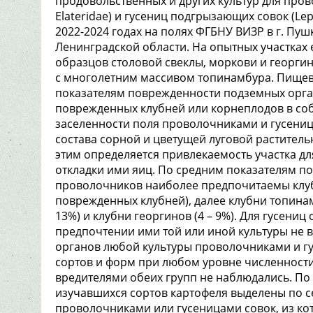
продовольственных и других культур для пров
Elateridae) и гусениц подгрызающих совок (Le
2022-2024 годах на полях ФГБНУ ВИЗР в г. Пу
Ленинградской области. На опытных участках 
образцов столовой свеклы, моркови и георги
с многолетним массивом топинамбура. Пищев
показателям поврежденности подземных орган
поврежденных клубней или корнеплодов в соб
заселенности поля проволочниками и гусениц
состава сорной и цветущей луговой растительн
этим определяется привлекаемость участка д
откладки ими яиц. По средним показателям по
проволочников наиболее предпочитаемы клубн
поврежденных клубней), далее клубни топинамб
13%) и клубни георгинов (4 – 9%). Для гусениц
предпочтении ими той или иной культуры не
органов любой культуры проволочниками и гу
сортов и форм при любом уровне численност
вредителями обеих групп не наблюдались. По 
изучавшихся сортов картофеля выделены по с
проволочниками или гусеницами совок, из кот