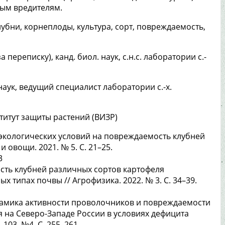
ным вредителям.
лубни, корнеплоды, культура, сорт, повреждаемость,
 переписку), канд. биол. наук, с.н.с. лаборатории с.-
наук, ведущий специалист лаборатории с.-х.
титут защиты растений (ВИЗР)
роэкологических условий на повреждаемость клубней
 овощи. 2021. № 5. С. 21–25.
3
ость клубней различных сортов картофеля
 типах почвы // Агрофизика. 2022. № 3. С. 34–39.
инамика активности проволочников и повреждаемости
 на Северо-Западе России в условиях дефицита
 103. №4. С. 255–261.