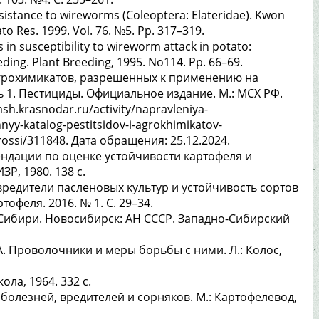
resistance to wireworms (Coleoptera: Elateridae). Kwon
tato Res. 1999. Vol. 76. №5. Pp. 317–319.
 in susceptibility to wireworm attack in potato:
ding. Plant Breeding, 1995. No114. Рp. 66–69.
агрохимикатов, разрешенных к применению на
 1. Пестициды. Официальное издание. М.: МСХ РФ.
sh.krasnodar.ru/activity/napravleniya-
yy-katalog-pestitsidov-i-agrokhimikatov-
-rossi/311848. Дата обращения: 25.12.2024.
ендации по оценке устойчивости картофеля и
Р, 1980. 138 с.
вредители пасленовых культур и устойчивость сортов
офеля. 2016. № 1. С. 29–34.
Сибири. Новосибирск: АН СССР. Западно-Сибирский
.А. Проволочники и меры борьбы с ними. Л.: Колос,
ла, 1964. 332 с.
т болезней, вредителей и сорняков. М.: Картофелевод,