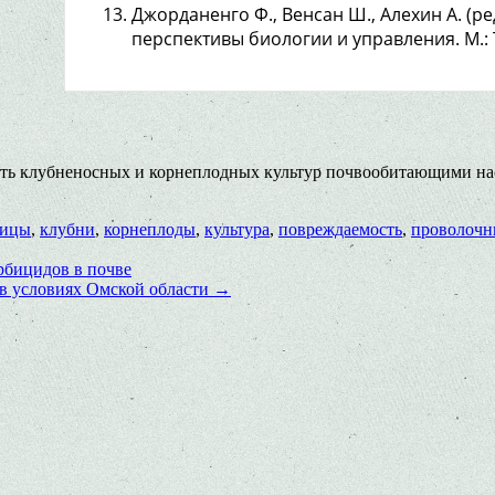
Джорданенго Ф., Венсан Ш., Алехин А. (р
перспективы биологии и управления. М.: 
ть клубненосных и корнеплодных культур почвообитающими насе
ницы
,
клубни
,
корнеплоды
,
культура
,
повреждаемость
,
проволочн
рбицидов в почве
 в условиях Омской области
→