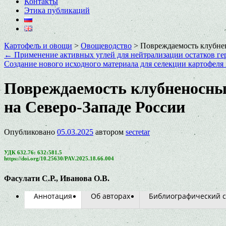
Контакты
Этика публикаций
Картофель и овощи
>
Овощеводство
>
Повреждаемость клубне
←
Применение активных углей для нейтрализации остатков ге
Создание нового исходного материала для селекции картофеля
Повреждаемость клубненосны
на Северо-Западе России
Опубликовано
05.03.2025
автором
secretar
УДК 632.76: 632:581.5
https://doi.org/10.25630/PAV.2025.18.66.004
Фасулати С.Р., Иванова О.В.
Аннотация
Об авторах
Библиографический с