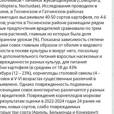
олочников – личинок жуков-щелкунов (Coleoptera,
pidoptera, Noctuidae). Исследования проводили в
шкине, в Тосненском и Гатчинском районах
ежегодно высаживали 40-50 сортов картофеля, по 4-6
нов; участок в Тосненском районе размещали рядом
ые предпочтения вредителей сравнивали по трем
ов растений, главным из которых была доля
ранном урожае (%). Показана зависимость степени
ами совок главным образом от обилия и видового
ости в посеве культуры и вокруг него, поскольку
ля дополнительного питания взрослых насекомых и
врежденности разных культур, для питания
и картофеля (в среднем от 18 до 43%
ура (12 – 23%), корнеплоды столовой свеклы (4 –
 совок в V-VI возрастах существенных различий в
 выявлено. Однако поврежденность подземных
сеницами совок многократно различается у разных
и вредителей. Повреждения корнеплодов моркови
результатам оценки в 2022-2024 годах 24 ранее не
емь новых сортов, слабо повреждаемых
орых три сорта (Ариэль, Бельмонда и Конкурент)