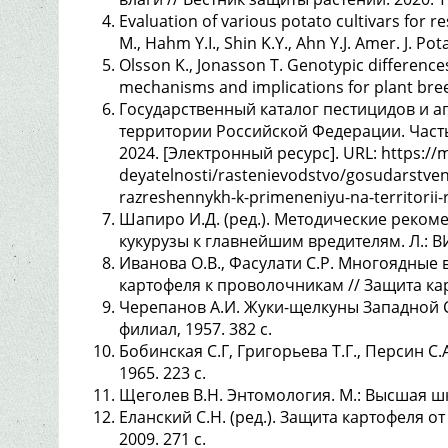
Evaluation of various potato cultivars for 
M., Hahm Y.I., Shin K.Y., Ahn Y.J. Amer. J. Po
Olsson K., Jonasson T. Genotypic differences
mechanisms and implications for plant bree
Государственный каталог пестицидов и 
территории Российской Федерации. Часть
2024. [Электронный ресурс]. URL: https://m
deyatelnosti/rastenievodstvo/gosudarstvenn
razreshennykh-k-primeneniyu-na-territorii
Шапиро И.Д. (ред.). Методические реком
кукурузы к главнейшим вредителям. Л.: ВИЗ
Иванова О.В., Фасулати С.Р. Многоядные 
картофеля к проволочникам // Защита карт
Черепанов А.И. Жуки-щелкуны Западной 
филиал, 1957. 382 с.
Бобинская С.Г, Григорьева Т.Г., Персин С
1965. 223 с.
Щеголев В.Н. Энтомология. М.: Высшая шко
Еланский С.Н. (ред.). Защита картофеля о
2009. 271 с.