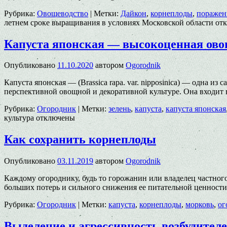
Рубрика:
Овощеводство
|
Метки:
Дайкон
,
корнеплоды
,
поражен
летнем сроке выращивания в условиях Московской области
отк
Капуста японская — высокоценная ово
Опубликовано
11.10.2020
автором
Ogorodnik
Капуста японская — (Brassica rapa. var. nipposinica) — одна 
перспективной овощной и декоративной культуре. Она входит
Рубрика:
Огородник
|
Метки:
зелень
,
капуста
,
капуста японская
культура
отключены
Как сохранить корнеплоды
Опубликовано
03.11.2019
автором
Ogorodnik
Каждому огороднику, будь то горожанин или владелец частног
больших потерь и сильного снижения ее питательной ценности
Рубрика:
Огородник
|
Метки:
капуста
,
корнеплоды
,
морковь
,
ог
Выделение и агрессивность возбудителей