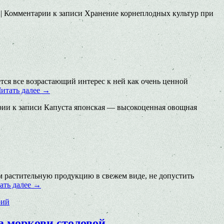
|
Комментарии
к записи Хранение корнеплодных культур при
ется все возрастающий интерес к ней как очень ценной
итать далее
→
рии
к записи Капуста японская — высокоценная овощная
м растительную продукцию в свежем виде, не допустить
ать далее
→
рий
на моркови столовой