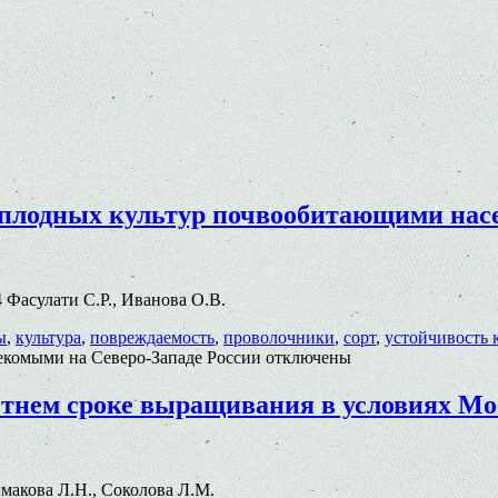
плодных культур почвообитающими насе
04 Фасулати С.Р., Иванова О.В.
ы
,
культура
,
повреждаемость
,
проволочники
,
сорт
,
устойчивость 
комыми на Северо-Западе России
отключены
етнем сроке выращивания в условиях Мо
Тимакова Л.Н., Соколова Л.М.