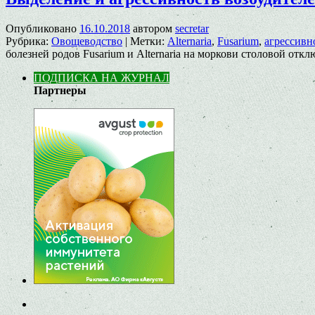
Опубликовано
16.10.2018
автором
secretar
Рубрика:
Овощеводство
|
Метки:
Alternaria
,
Fusarium
,
агрессивн
болезней родов Fusarium и Аlternaria на моркови столовой
откл
ПОДПИСКА НА ЖУРНАЛ
Партнеры