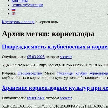
Контакты
Этика публикаций
Картофель и овощи
>
корнеплоды
Архив метки:
корнеплоды
Повреждаемость клубненосных и корне
Опубликовано
05.03.2025
автором
secretar
УДК 632.76: 632:581.5 https://doi.org/10.25630/PAV.2025.18.66.0
Рубрика:
Овощеводство
|
Метки:
гусеницы
,
клубни
,
корнеплод
клубненосных и корнеплодных культур почвообитающими насе
Хранение корнеплодных культур при л
Опубликовано
09.09.2021
автором
secretar
УДК 635.1:631.563 https://doi.org/10.25630/PAV.2021.13.16.002 