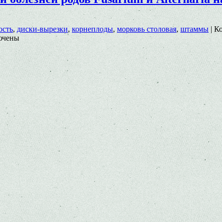
ость
,
диски-вырезки
,
корнеплоды
,
морковь столовая
,
штаммы
|
К
ючены