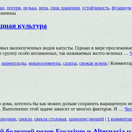
ие
,
потери
,
редька
,
репа
,
срок хранения
,
устойчивость
,
фузариум
лючены
щная культура
из самых малоизученных видов капусты. Однако в мире прослежива
 в группу особо витаминных, так называемых желто-зеленых …
Ч
,
корнеплоды
,
микроэлементы
,
салаты
,
свежая зелень
|
Коммента
о дома, хотелось бы как можно дольше сохранить выращенную и
. Выполнение этой задачи зависит от многих факторов. И …
Чит
ородник
,
свекла
,
свекла столовая
,
хранение овощей
|
1 коммента
 болезней родов Fusarium и Аlternaria 