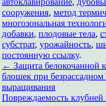
автоклавирование
,
дубовы
сооружения
,
метод терми
многозональная технолог
добавки
,
плодовые тела
,
с
субстрат
,
урожайность
,
ши
постоянную ссылку
.
←
Защита белокочанной к
блошек при безрассадном
выращивания
Повреждаемость клубней 