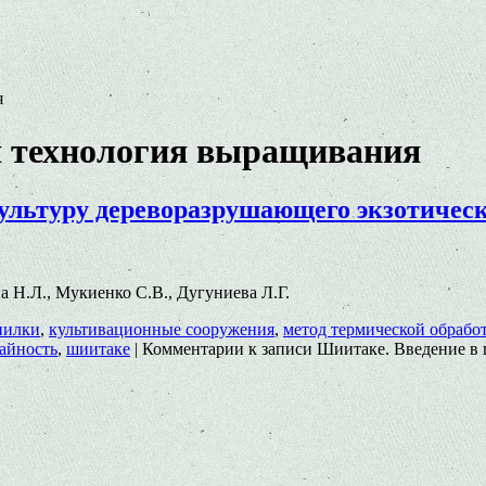
я
я технология выращивания
льтуру дереворазрушающего экзотическо
на Н.Л., Мукиенко С.В., Дугуниева Л.Г.
пилки
,
культивационные сооружения
,
метод термической обрабо
айность
,
шиитаке
|
Комментарии
к записи Шиитаке. Введение в