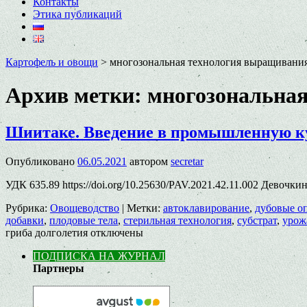
Контакты
Этика публикаций
Картофель и овощи
>
многозональная технология выращивани
Архив метки:
многозональна
Шиитаке. Введение в промышленную ку
Опубликовано
06.05.2021
автором
secretar
УДК 635.89 https://doi.org/10.25630/PAV.2021.42.11.002 Девочки
Рубрика:
Овощеводство
|
Метки:
автоклавирование
,
дубовые о
добавки
,
плодовые тела
,
стерильная технология
,
субстрат
,
урож
гриба долголетия
отключены
ПОДПИСКА НА ЖУРНАЛ
Партнеры