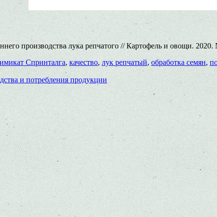
его производства лука репчатого // Картофель и овощи. 2020. №4.
химикат Спринталга
,
качество
,
лук репчатый
,
обработка семян
,
п
дства и потребления продукции