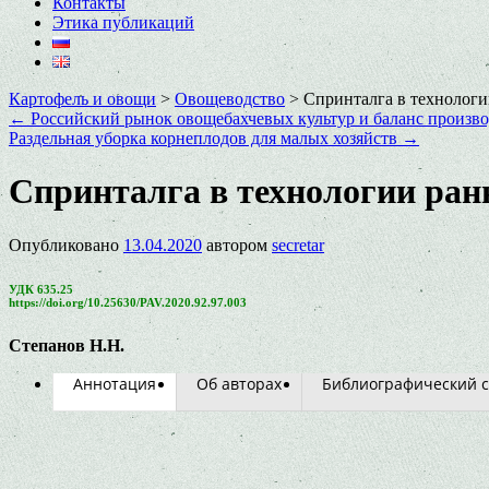
Контакты
Этика публикаций
Картофель и овощи
>
Овощеводство
>
Спринталга в технологи
←
Российский рынок овощебахчевых культур и баланс произво
Раздельная уборка корнеплодов для малых хозяйств
→
Спринталга в технологии ранн
Опубликовано
13.04.2020
автором
secretar
УДК 635.25
https://doi.org/10.25630/PAV.2020.92.97.003
Степанов Н.Н.
Аннотация
Об авторах
Библиографический с