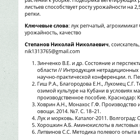
листьев способствует росту урожайности на 2,5
репки.
Ключевые слова
: лук репчатый, агрохимикат
урожайность, качество
Степанов Николай Николаевич
, соискатель
nik1313765@gmail.com
Зинченко В.Е. и др. Состояние и перспек
области // Интродукция нетрадиционных
научно-практической конференции. п. Пер
Гиш Р.А., Благородова Е.Н., Лукомец С.Г
озимой культуре на Кубани в условиях м
производственное пособие. Краснодар: Ку
Ховрин А.Н., Монахос Г.Ф. Производство и
овощи. 2014. №7. С. 18–21.
Лук и морковь. Каталог-2011. Волгоград: 
Хорошкин А.Б. Аминокислоты в листовых п
Литвинов С.С. Методика полевого опыта в