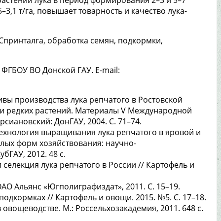
–3,1 т/га, повышает товарность и качество лука-
 Спринталга, обработка семян, подкормки,
, ФГБОУ ВО Донской ГАУ. E-mail:
тивы производства лука репчатого в Ростовской
 и редких растений. Материалы V Международной
сиановский: ДонГАУ, 2004. С. 71–74.
. Технология выращивания лука репчатого в яровой и
алых форм хозяйствования: научно-
бГАУ, 2012. 48 с.
 селекция лука репчатого в России // Картофель и
ОАО Альянс «Югполиграфиздат», 2011. С. 15–19.
одкормках // Картофель и овощи. 2015. №5. С. 17–18.
 овощеводстве. М.: Россельхозакадемия, 2011. 648 с.