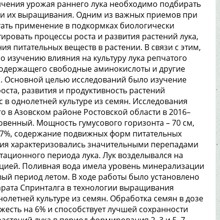
личения урожая раннего лука необходимо подбирать
ии их выращивания. Одним из важных приемов при
тать применение в подкормках биологически
ировать процессы роста и развития растений лука,
я питательных веществ в растении. В связи с этим,
 изучению влияния на культуру лука репчатого
содержащего свободные аминокислоты и другие
а. Основной целью исследований было изучение
оста, развития и продуктивность растений
с в однолетней культуре из семян. Исследования
о в Азовском районе Ростовской области в 2016–
овенный. Мощность гумусового горизонта – 70 см,
,77%, содержание подвижных форм питательных
ловия характеризовались значительными перепадами
тационного периода лука. Лук возделывался на
ацией. Поливная вода имела уровень минерализации
ливый период летом. В ходе работы было установлено
рата Спринталга в технологии выращивания
нолетней культуре из семян. Обработка семян в дозе
ожесть на 6% и способствует лучшей сохранности
астений лука в период формирования 2–3 и 5–7