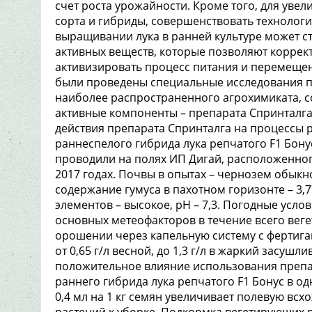
счет роста урожайности. Кроме того, для уве
сорта и гибриды, совершенствовать технолог
выращивании лука в ранней культуре может с
активных веществ, которые позволяют коррект
активизировать процесс питания и перемещени
были проведены специальные исследования по
наиболее распространенного агрохимиката, 
активные компоненты – препарата Спринталг
действия препарата Спринталга на процессы р
раннеспелого гибрида лука репчатого F1 Бону
проводили на полях ИП Дигай, расположенног
2017 годах. Почвы в опытах – чернозем обыкн
содержание гумуса в пахотном горизонте – 3
элементов – высокое, рН – 7,3. Погодные ус
основных метеофакторов в течение всего веге
орошении через капельную систему с фертиг
от 0,65 г/л весной, до 1,3 г/л в жаркий засуш
положительное влияние использования препа
раннего гибрида лука репчатого F1 Бонус в од
0,4 мл на 1 кг семян увеличивает полевую всх
растений к уборке. Подкормка вегетирующих р