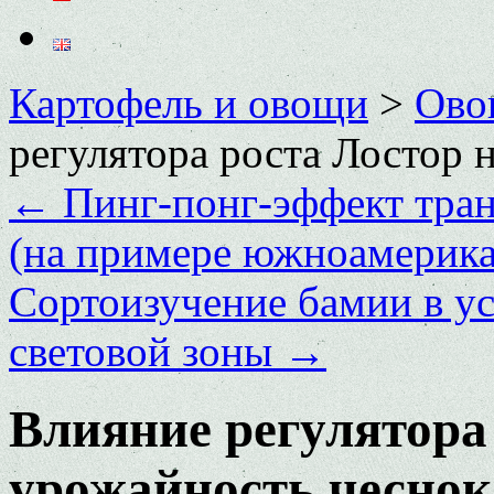
Картофель и овощи
>
Ово
регулятора роста Лостор 
←
Пинг-понг-эффект тран
(на примере южноамерика
Сортоизучение бамии в ус
световой зоны
→
Влияние регулятора
урожайность чеснок