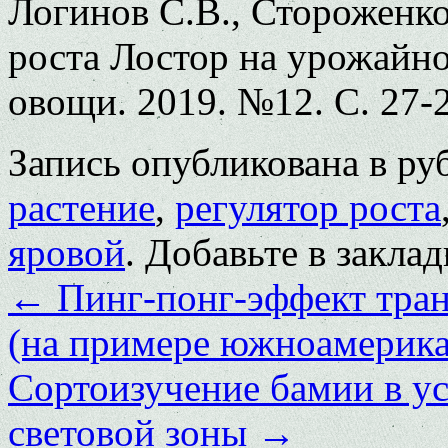
Логинов С.В., Стороженк
роста Лостор на урожайно
овощи. 2019. №12. С. 27-
Запись опубликована в р
растение
,
регулятор роста
яровой
. Добавьте в закла
←
Пинг-понг-эффект тран
(на примере южноамерика
Сортоизучение бамии в ус
световой зоны
→