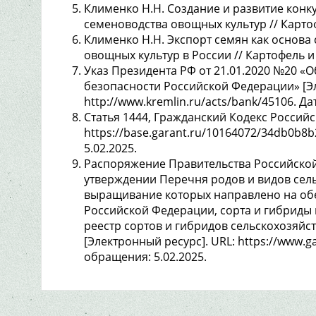
Клименко Н.Н. Создание и развитие кон
семеноводства овощных культур // Картофе
Клименко Н.Н. Экспорт семян как основа
овощных культур в России // Картофель и 
Указ Президента РФ от 21.01.2020 №20 
безопасности Российской Федерации» [Эл
http://www.kremlin.ru/acts/bank/45106. Да
Статья 1444, Гражданский Кодекс Российс
https://base.garant.ru/10164072/34db0b8
5.02.2025.
Распоряжение Правительства Российской
утверждении Перечня родов и видов сел
выращивание которых направлено на об
Российской Федерации, сорта и гибриды
реестр сортов и гибридов сельскохозяйс
[Электронный ресурс]. URL: https://www.g
обращения: 5.02.2025.