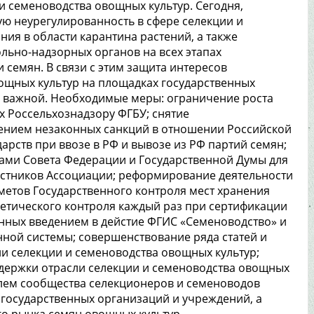
и семеноводства овощных культур. Сегодня,
 неурегулированность в сфере селекции и
ия в области карантина растений, а также
льно-надзорных органов на всех этапах
 семян. В связи с этим защита интересов
ощных культур на площадках государственных
а важной. Необходимые меры: ограничение роста
х Россельхознадзору ФГБУ; снятие
ением незаконных санкций в отношении Российской
рств при ввозе в РФ и вывозе из РФ партий семян;
ами Совета Федерации и Государственной Думы для
стников Ассоциации; реформирование деятельности
метов Государственного контроля мест хранения
етического контроля каждый раз при сертификации
анных введением в дейстие ФГИС «Семеноводство» и
ной системы; совершенствование ряда статей и
ли селекции и семеноводства овощных культур;
держки отрасли селекции и семеноводства овощных
облем сообщества селекционеров и семеноводов
государственных организаций и учреждений, а
о рынка семян овощных культур.