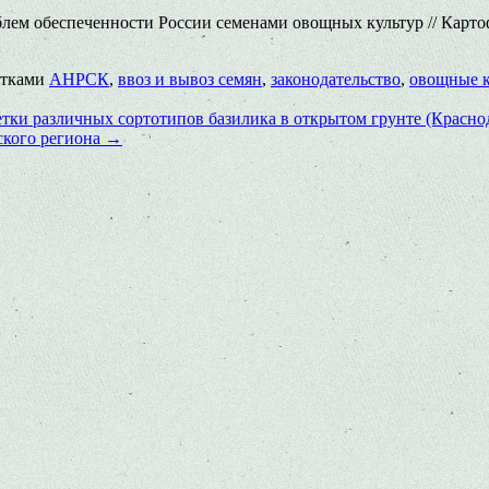
ем обеспеченности России семенами овощных культур // Картофе
етками
АНРСК
,
ввоз и вывоз семян
,
законодательство
,
овощные 
тки различных сортотипов базилика в открытом грунте (Красно
ского региона
→