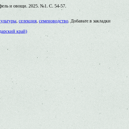
ль и овощи. 2025. №1. С. 54-57.
культуры
,
селекция
,
семеноводство
. Добавьте в закладки
дарский край)