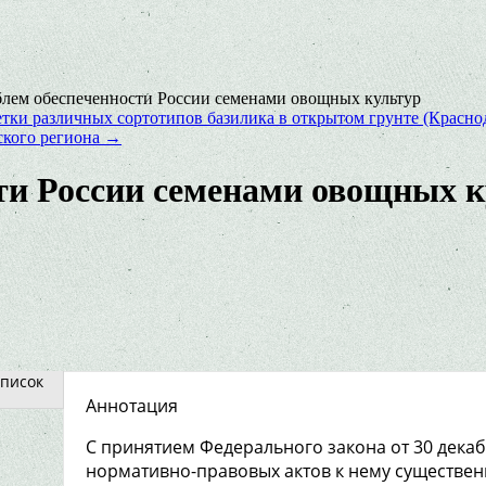
лем обеспеченности России семенами овощных культур
тки различных сортотипов базилика в открытом грунте (Красно
ского региона
→
ти России семенами овощных 
писок
Аннотация
С принятием Федерального закона от 30 декаб
нормативно-правовых актов к нему существе