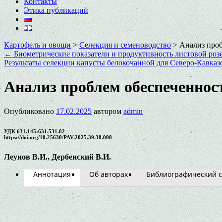
Контакты
Этика публикаций
Картофель и овощи
>
Селекция и семеноводство
>
Анализ проб
←
Биометрические показатели и продуктивность листовой розе
Результаты селекции капусты белокочанной для Северо-Кавказ
Анализ проблем обеспеченнос
Опубликовано
17.02.2025
автором
admin
УДК 631.145:631.531.02
https://doi.org/10.25630/PAV.2025.39.38.008
Леунов В.И., Дербенский В.И.
Аннотация
Об авторах
Библиографический с