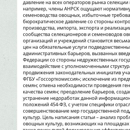
давление на всех операторов рынка селекции 
например, члены АНРСК ощущают нормативную
семеноводства овощных, избыточные требован
бюрократическое давление со стороны контро
производства, импорта, экспорта и реализации
сообщества селекционеров и семеноводов ов
организаций и учреждений становится весьм
цен на обязательные услуги подведомственны
административных барьеров, вызванных введ
Федерации со стороны недружественных госуда
взаимодействие с уполномоченными структур
продвижения законодательных инициатив уча
ФГБУ «Госсорткомиссия»; исключение из пред
семян; отмена необходимости проведения ген
качества семян; преодоление барьеров, созд
устранение недоработак данной информацион
положений 454-ФЗ, с учетом специфики отрас
совершенствование мер государственной под
культур. Цель написания статьи – анализ пр
овощных культур, возникающих на площадках 
также поиск путей формирования эффективног