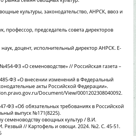
вощные культуры, законодательство, АНРСК, ввоз и
аук, профессор, председатель совета директоров
х. наук, доцент, исполнительный директор АНРСК. E-
 №454-ФЗ «О семеноводстве» // Российская газета –
 №485-ФЗ «О внесении изменений в Федеральный
аконодательные акты Российской Федерации».
ation.pravo.gov.ru/Document/View/0001202308040092.
247-ФЗ «Об обязательных требованиях в Российской
льный выпуск №171(8225).
 семеноводству овощных культур / В.И.
И. Резвый // Картофель и овощи. 2024. №2. С. 45-51.
6