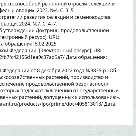
курентоспособной рыночной отрасли селекции и
ль и овощи». 2023. №4. C. 3–5.
 стратегии развития селекции и семеноводства
овощи. 2024. №7. C. 4–7.
«Об утверждении Доктрины продовольственной
ектронный ресурс]. URL:
та обращения: 5.02.2025.
кой Федерации. [Электронный ресурс]. URL:
b2fb7fc42155d1ea9c37ad9a7/ Дата обращения:
 Федерации от 8 декабря 2022 года №3835-р «Об
ьскохозяйственных растений, производство и
еспечение продовольственной безопасности
 которых подлежат включению в Государственный
твенных растений, допущенных к использованию».
arant.ru/products/ipo/prime/doc/405813013/ Дата