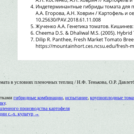
Индетерминантные гибриды томата для пл
А.А. Егорова, А.Н. Ховрин / Картофель и о
10.25630/PAV.2018.61.11.008
Жученко А.А. Генетика томатов. Кишинев: 
Cheema D.S. & Dhaliwal M.S. (2005). Hybrid
Dilip R. Panthee, Fresh Market Tomato Bre
https://mountainhort.ces.ncsu.edu/fresh-
та в условиях пленочных теплиц / Н.Ф. Тенькова, О.Р. Давлетб
етками
гибридные комбинации
,
испытание
,
крупноплодные том
лку
.
ленного производства картофеля
ии с.-х. культур
→