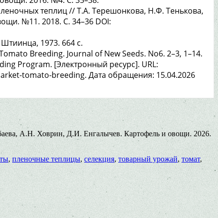
еночных теплиц // Т.А. Терешонкова, Н.Ф. Тенькова,
вощи. №11. 2018. C. 34–36 DOI:
Штиинца, 1973. 664 с.
 Tomato Breeding. Journal of New Seeds. No6. 2–3, 1–14.
eding Program. [Электронный ресурс]. URL:
market-tomato-breeding. Дата обращения: 15.04.2026
аева, А.Н. Ховрин, Д.И. Енгалычев. Картофель и овощи. 2026.
аты
,
пленочные теплицы
,
селекция
,
товарный урожай
,
томат
,