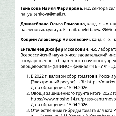
Тенькова Наиля Фаридовна
, н.с. сектора с
nailya_tenkova@mail.ru
Давлетбаева Ольга Раисовна,
канд. с. – х. 
пасленовых культур. E–mail: davletbaeva89@inb
Ховрин Александр Николаевич
, канд. с. -х.
Енгалычев Джафар Исхакович
, н.с. лабора
Всероссийский научно-исследовательский инс
государственного бюджетного научного учре
овощеводства» (ВНИИО – филиал ФГБНУ ФНЦО
В 2022 г. валовой сбор томатов в России ув
[Электронный ресурс]. URL: https://marketi
Дата обращения: 15.04.2026
Овощи защищенного грунта итоги 2022 го
https://www.moshol14.ru/press-centr/novo
Дата обращения: 15.04.2026
Отечественные гибриды томата для юга Рос
А.Н. Костенко, А.Н. Ховрин // Картофель и 