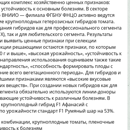
ющих комплекс хозяйственно ценных признаков:
 устойчивость к основным болезням. В секторе
ур ВНИИО — филиала ФГБНУ ФНЦО активно ведутся
ие крупноплодных гетерозисных гибридов томата.
дания гибридов как для профессионального сегмента
), так и для любительского сегмента. Результаты
и выявить ценные признаки при селекции
екции решающими остаются признаки, по которым
0 г и выше», «высокая урожайность», «устойчивость к
 направления использования оцениваем также такие
тандартность», «способность формировать плоды с
ние всего вегетационного периода». Для гибридов и
ейшими признаками являются «высокие вкусовые
хих веществ». При создании новых гибридов как для
сегмента обязательно используются линии-доноры
ивающие устойчивость к различным болезням. В
н крупноплодный гибрид F1 Афанасий с
о урожайности стандарт F1 Румяный шар на 53%.
е комбинации, крупноплодные томаты, пленочные
чивость к болезням