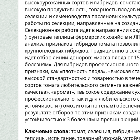
высокоурожайных сортов и гибридов, сочета
высокую продуктивность, товарность плодов и
селекции и семеноводства пасленовых культ
работы по селекции, направленные на создан
Селекционная работа идет в направлении соз
(грунтовые теплицы фермерских хозяйств и ЛПХ
анализа признаков гибридов томата позволил
крупноплодных гибридов. Традиционно в сел
идет отбор линий-доноров: «масса плода от 15
болезням». Для гибридов профессионального
признаки, как «плотность плода», «высокая с
высокой стандартностью и товарностью в тече
сортов томата любительского сегмента важн
качества», «аромат», «высокое содержание су
профессионального так и для любительского 
устойчивости (гомозиготы по генам) обеспеч
результате отборов по этим признакам созда
устойчивостью к 3 болезням и превышающий п
Ключевые слова:
томат, селекция, гибридны
теплицы, испытание, товарный урожай, устой