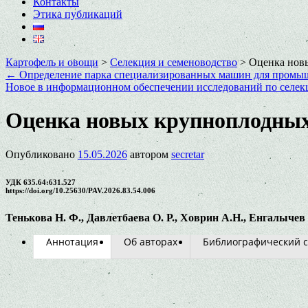
Контакты
Этика публикаций
Картофель и овощи
>
Селекция и семеноводство
>
Оценка новы
←
Определение парка специализированных машин для промыш
Новое в информационном обеспечении исследований по селекц
Оценка новых крупноплодных 
Опубликовано
15.05.2026
автором
secretar
УДК 635.64:631.527
https://doi.org/10.25630/PAV.2026.83.54.006
Тенькова Н. Ф., Давлетбаева О. Р., Ховрин А.Н., Енгалычев
Аннотация
Об авторах
Библиографический с