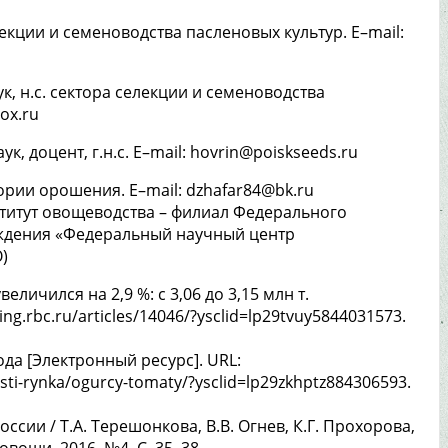
елекции и семеноводства пасленовых культур. E–mail:
наук, н.с. сектора селекции и семеноводства
ox.ru
 наук, доцент, г.н.с. E–mail: hovrin@poiskseeds.ru
тории орошения. E–mail: dzhafar84@bk.ru
титут овощеводства – филиал Федерального
ждения «Федеральный научный центр
)
еличился на 2,9 %: с 3,06 до 3,15 млн т.
ng.rbc.ru/articles/14046/?ysclid=lp29tvuy5844031573.
да [Электронный ресурс]. URL:
sti-rynka/ogurcy-tomaty/?ysclid=lp29zkhptz884306593.
сии / Т.А. Терешонкова, В.В. Огнев, К.Г. Прохорова,
овощи. 2016. №4. C. 35–38.