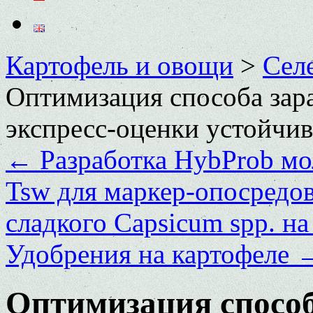
Картофель и овощи
>
Сел
Оптимизация способа зар
экспресс-оценки устойч
←
Разработка HybProb мо
Tsw для маркер-опосредо
сладкого Capsicum spp. н
Удобрения на картофеле
Оптимизация способ