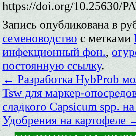
https://doi.org/10.25630/P
Запись опубликована в р
семеноводство
с метками
инфекционный фон.
,
огур
постоянную ссылку
.
←
Разработка HybProb мо
Tsw для маркер-опосредо
сладкого Capsicum spp. н
Удобрения на картофеле