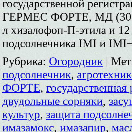
государственной регистра
ГЕРМЕС ФОРТЕ, МД (30 г/
л хизалофоп-П-этила и 12
подсолнечника IMI и IMI+
Рубрика:
Огородник
|
Мет
подсолнечник
,
агротехник
ФОРТЕ
,
государственная 
двудольные сорняки
,
засу
культур
,
защита подсолне
имазамокс
,
имазапир
,
мас