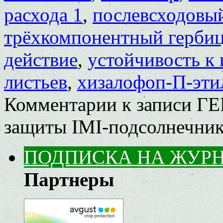
расхода 1
,
послевсходовы
трёхкомпонентный герби
действие
,
устойчивость к
листьев
,
хизалофоп-П-эти
Комментарии
к записи Г
защиты IMI-подсолнечник
ПОДПИСКА НА ЖУР
Партнеры