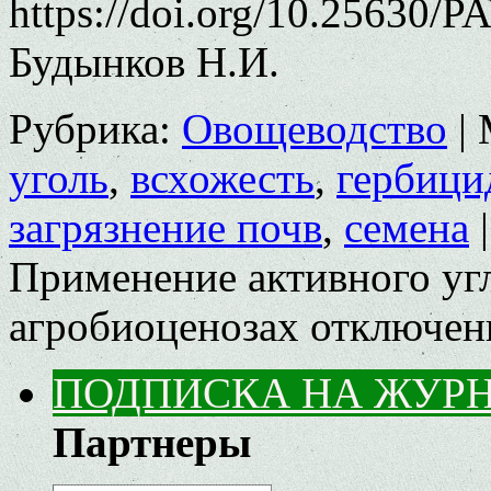
https://doi.org/10.25630/P
Будынков Н.И.
Рубрика:
Овощеводство
|
уголь
,
всхожесть
,
гербици
загрязнение почв
,
семена
|
Применение активного угл
агробиоценозах
отключен
ПОДПИСКА НА ЖУР
Партнеры