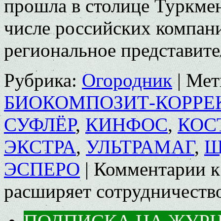
прошла в столице Туркмен
числе российских компани
региональное представит
Рубрика:
Огородник
|
Мет
БИОКОМПОЗИТ-КОРРЕ
СУФЛЁР
,
КИНФОС
,
КОС
ЭКСТРА
,
УЛЬТРАМАГ
,
Щ
ЭСПЕРО
|
Комментарии
к
расширяет сотрудничеств