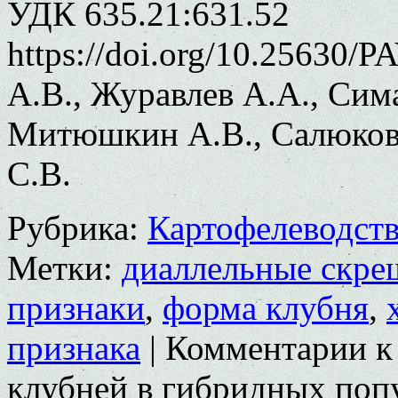
УДК 635.21:631.52
https://doi.org/10.25630
А.В., Журавлев А.А., Сима
Митюшкин А.В., Салюков 
С.В.
Рубрика:
Картофелеводст
Метки:
диаллельные скре
признаки
,
форма клубня
,
признака
|
Комментарии
к
клубней в гибридных поп