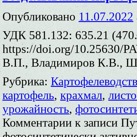
Опубликовано
11.07.2022
УДК 581.132: 635.21 (470.
https://doi.org/10.25630/
В.П., Владимиров К.В., Ш
Рубрика:
Картофелеводст
картофель
,
крахмал
,
листо
урожайность
,
фотосинтет
Комментарии
к записи Пу
фотосинтетически активн