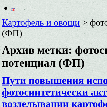
Картофель и овощи
>
фот
(ФП)
Архив метки:
фотос
потенциал (ФП)
Пути повышения испо
фотосинтетически ак
возделывании картоф