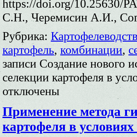
https://doi.org/10.25630/
С.Н., Черемисин А.И., Со
Рубрика:
Картофелеводст
картофель
,
комбинации
,
с
записи Создание нового и
селекции картофеля в усл
отключены
Применение метода г
картофеля в условиях