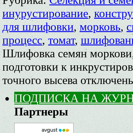
инурустирование
,
констр
для шлифовки
,
морковь
,
с
процесс
,
томат
,
шлифован
Шлифовка семян моркови,
подготовки к инкрустиро
точного высева
отключен
ПОДПИСКА НА ЖУР
Партнеры