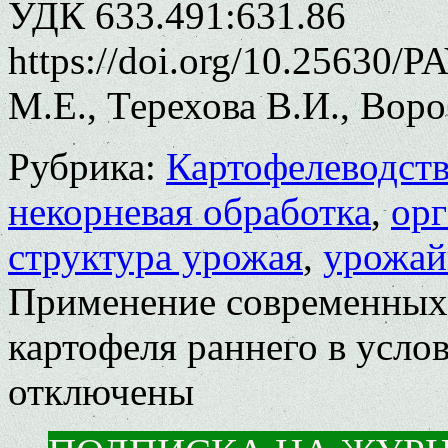
УДК 633.491:631.86
https://doi.org/10.25630/
М.Е., Терехова В.И., Вор
Рубрика:
Картофелеводст
некорневая обработка
,
орг
структура урожая
,
урожай
Применение современных
картофеля раннего в усл
отключены