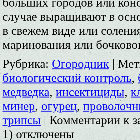
больших городов или конс
случае выращивают в осн
в свежем виде или соле­ни
маринова­ния или бочков
Рубрика:
Огородник
|
Мет
биологический контроль
,
медведка
,
инсектициды
,
к
минер
,
огурец
,
проволочн
трипсы
|
Комментарии
к з
1)
отключены