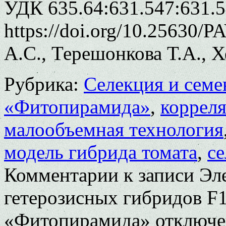
УДК 635.64:631.547:631.
https://doi.org/10.25630/
А.С., Терешонкова Т.А., 
Рубрика:
Селекция и семе
«Фитопирамида»
,
коррел
малообъемная технология
модель гибрида томата
,
с
Комментарии
к записи Эл
гетерозисных гибридов F1
«Фитопирамида»
отключ