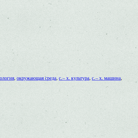
ология
,
окружающая среда
,
с. – х. культура
,
с. – х. машина
,