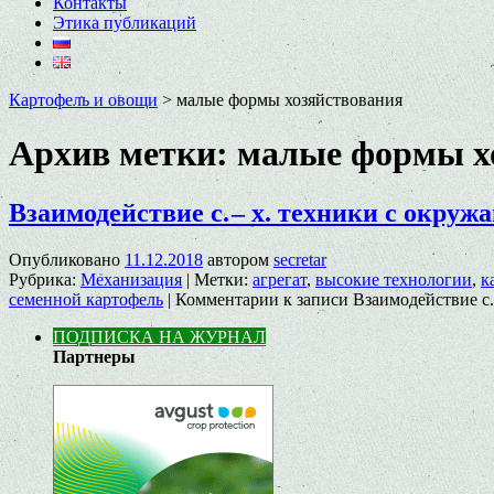
Контакты
Этика публикаций
Картофель и овощи
>
малые формы хозяйствования
Архив метки:
малые формы х
Взаимодействие с. – х. техники с окру
Опубликовано
11.12.2018
автором
secretar
Рубрика:
Механизация
|
Метки:
агрегат
,
высокие технологии
,
к
семенной картофель
|
Комментарии
к записи Взаимодействие с.
ПОДПИСКА НА ЖУРНАЛ
Партнеры