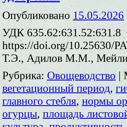
Опубликовано
15.05.2026
УДК 635.62:631.52:631.8
https://doi.org/10.25630/
Т.Э., Адилов М.М., Мейл
Рубрика:
Овощеводство
|
вегетационный период
,
г
главного стебля
,
нормы ор
огурцы
,
площадь листово
культура
,
продуктивность