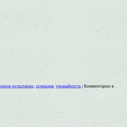
онное испытание
,
селекция
,
урожайность
|
Комментарии
к