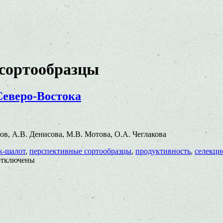
сортообразцы
Северо-Востока
отов, А.В. Денисова, М.В. Мотова, О.А. Чеглакова
к-шалот
,
перспективные сортообразцы
,
продуктивность
,
селекци
тключены