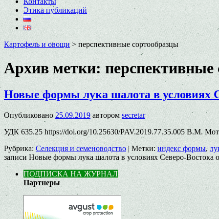
Контакты
Этика публикаций
Картофель и овощи
>
перспективные сортообразцы
Архив метки:
перспективные 
Новые формы лука шалота в условиях 
Опубликовано
25.09.2019
автором
secretar
УДК 635.25 https://doi.org/10.25630/PAV.2019.77.35.005 В.М. М
Рубрика:
Селекция и семеноводство
|
Метки:
индекс формы
,
лу
записи Новые формы лука шалота в условиях Северо-Востока
о
ПОДПИСКА НА ЖУРНАЛ
Партнеры