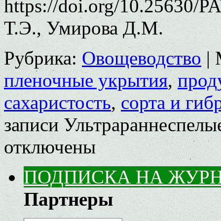
https://doi.org/10.25630/
Т.Э., Умирова Д.М.
Рубрика:
Овощеводство
|
пленочные укрытия
,
прод
сахаристость
,
сорта и гиб
записи Ультрараннеспелые
отключены
ПОДПИСКА НА ЖУР
Партнеры