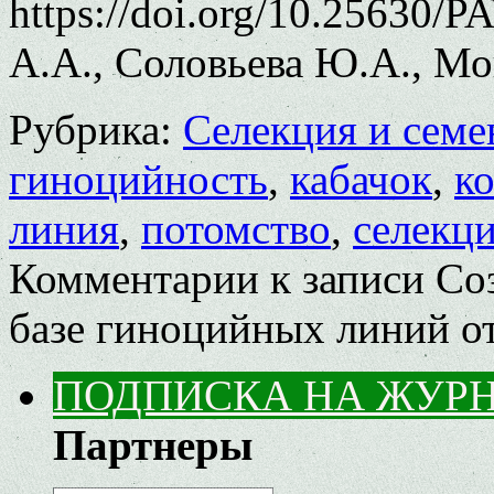
https://doi.org/10.25630/
А.А., Соловьева Ю.А., Мо
Рубрика:
Селекция и семе
гиноцийность
,
кабачок
,
к
линия
,
потомство
,
селекц
Комментарии
к записи Со
базе гиноцийных линий
о
ПОДПИСКА НА ЖУР
Партнеры